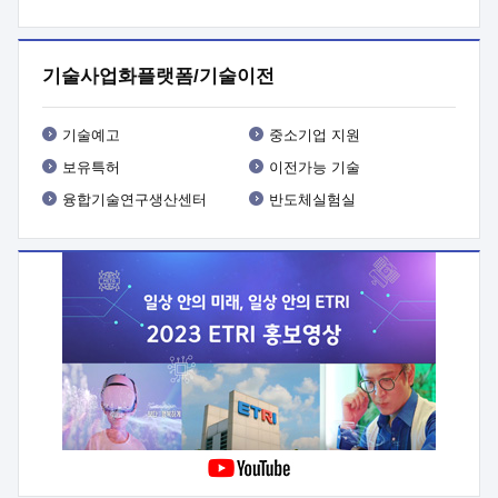
프로그램 개발
 상세이력ㅇ(붙 임1) 대상인력 A 상세이력ㅇ(붙
임2) 대상인력 B 상세이력
3. 신청방법 및 향후일정 등

신청방법: 이메일 (verdi@etri.re.kr)* <별첨양식>을 작성하여
기술사업화플랫폼/기술이전
제출
 문 의 처: ETRI사업화본부 기업성장지원부
기업성장지원전략실ㅇ오경석 책임 연구원 (T. 042-860-5076,
verdi@etri.re.kr)
 제출양식
ㅇ(별첨양식) ETRI연구인력
기술예고
중소기업 지원
현장지원 신청서 (기업)
보유특허
이전가능 기술
융합기술연구생산센터
반도체실험실