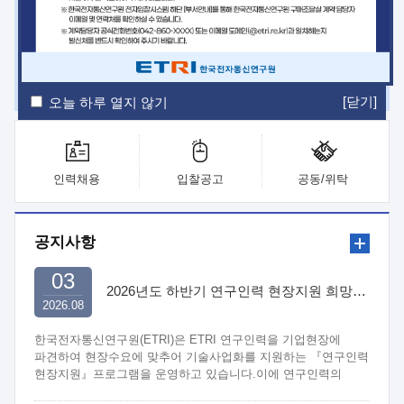
ETRI Insight
ETRI Journal
전자통신동향분석
ETRI 웹진
ETRI 간행물
전자도서관
[닫기]
오늘 하루 열지 않기
인력채용
입찰공고
공동/위탁
공지사항
03
2026년도 하반기 연구인력 현장지원 희망기업 신청/접수
2026.08
한국전자통신연구원(ETRI)은 ETRI 연구인력을 기업현장에
파견하여 현장수요에 맞추어 기술사업화를 지원하는 『연구인력
현장지원』프로그램을 운영하고 있습니다.이에 연구인력의
지원을 희망하는 중소.중견기업에서는 신청하여 주시기