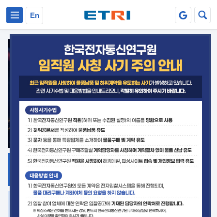
본문 바로가기
주요메뉴 바로가기
En
지식공유
ETRI 오픈소스
플랫폼
거버넌스 대응
발간자료