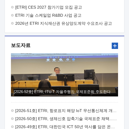
바랍니다.
2026년 8월 한국전자통신연구원장
1. 추진개요

추진목적: ETRI 인력을 기업현장에 파견. 기술지원을
[ETRI] CES 2027 참가기업 모집 공고
실시함으로써 ETRI 개발기술의 사업화를 지원하여
ETRI 기술 스케일업 R&BD 사업 공고
사업화성과를 극대화하고, 지원기업을 강견기업으로 육성하고자
함.
2026년 ETRI 지식재산권 유상양도계약 수요조사 공고
 신청자격: ETRI 협력기업 및 일반 ICT 중소기업*
협력기업: ETRI 창업/연구소기업, 기술이전/출자기업 등 ETRI
개발기술을 사업화하고자 하는 기업
 파견기간: 1년 이상
[최대 3년까지 연속지원 가능]* 연속지원은 지원완료 시점에서
보도자료
당해 지원실적과 차기 지원계획을 평가하여 결정
 기업부담:
연구인력 연봉기준 30 ~ 40%* (1년차) 연봉의 30%, (2 ~ 3년차)
연봉의 40%
 추진일정(1)희망기업 신청/접수(2)희망인력-
희망기업 매칭(3)현장조사/ 선정(심의)(4)협약체결(5)
기업파견8월 3일 ~ 14일
8월 17일 ~ 26일
9월초순
9월 중순
10월 이후* 상기일정은 희망인력-희망기업간 매칭 원활시를
가정한 것으로 상황에 따라 상당기간 일정이 지연될 수 있음. **
(1)희망인력-희망기업간 적합성이 낮다고 판단되거나, (2)
희망인력이 파견의사를 철회할 경우 후속 절차가 진행되지 않을
[2026-52호] ETRI, ITU-T 자율주행차 국제표준화 주도한다
수 있음.2. 현장지원 희망인력 및 상세이력
 희망인력
목록기술분야연구인력번호지원가능 기술반도체/
전자소자A반도체 소자(trasistor/diode) 제작 공정 전자소자 제작
[2026-51호] ETRI, 항로표지 해양 IoT 무선통신체계 개발 나선다
공정(FET / SBD 등 )유기물 반도체 소재 및 소자 설계, 합성 및
제작바이오센서 설계/제작토양/수질/가스 센서 설계/
[2026-50호] ETRI, 생체신호 압축기술 국제표준 채택...의료 AI 시대 연다
제작광소자응용B광 센서 및 응용 시스템시스템 제어 및 데이터
[2026-49호] ETRI, 대한민국 ICT 50년 역사를 담은 온라인 50년사 공개
처리FPGA 제어, VHDL 프로그램 개발Labview, Python, C