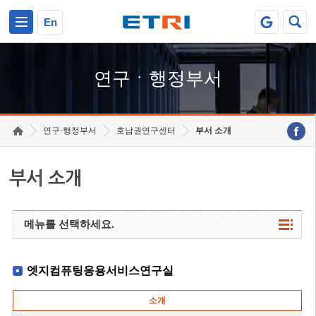
본문 바로가기
주요메뉴 바로가기
하단메뉴 바로가기
En
연구ㆍ행정부서
연구·행정부서
호남권연구센터
부서 소개
부서 소개
메뉴를 선택하세요.
엣지컴퓨팅응용서비스연구실
소개