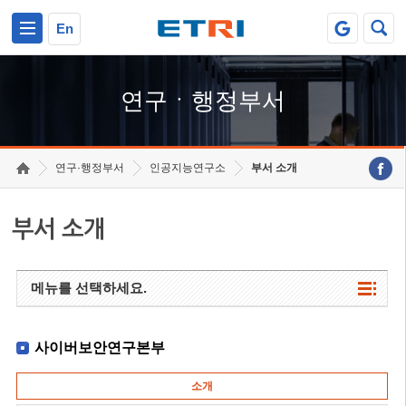
본문 바로가기
주요메뉴 바로가기
하단메뉴 바로가기
En
연구ㆍ행정부서
연구·행정부서
인공지능연구소
부서 소개
부서 소개
메뉴를 선택하세요.
사이버보안연구본부
소개