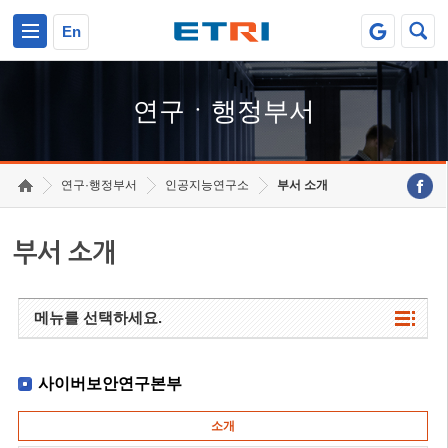
본문 바로가기
주요메뉴 바로가기
하단메뉴 바로가기
En
연구ㆍ행정부서
연구·행정부서
인공지능연구소
부서 소개
부서 소개
메뉴를 선택하세요.
사이버보안연구본부
소개