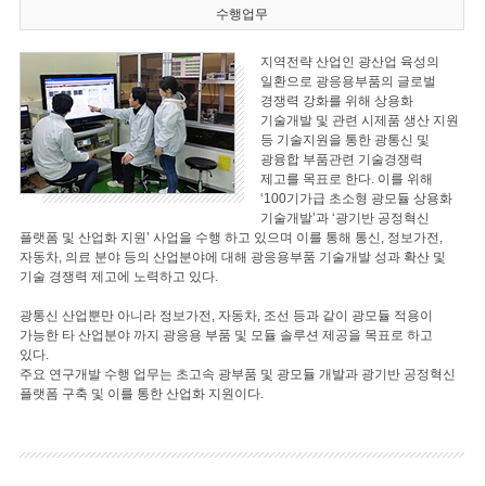
수행업무
지역전략 산업인 광산업 육성의
일환으로 광응용부품의 글로벌
경쟁력 강화를 위해 상용화
기술개발 및 관련 시제품 생산 지원
등 기술지원을 통한 광통신 및
광융합 부품관련 기술경쟁력
제고를 목표로 한다. 이를 위해
‘100기가급 초소형 광모듈 상용화
기술개발’과 ‘광기반 공정혁신
플랫폼 및 산업화 지원’ 사업을 수행 하고 있으며 이를 통해 통신, 정보가전,
자동차, 의료 분야 등의 산업분야에 대해 광응용부품 기술개발 성과 확산 및
기술 경쟁력 제고에 노력하고 있다.
광통신 산업뿐만 아니라 정보가전, 자동차, 조선 등과 같이 광모듈 적용이
가능한 타 산업분야 까지 광응용 부품 및 모듈 솔루션 제공을 목표로 하고
있다.
주요 연구개발 수행 업무는 초고속 광부품 및 광모듈 개발과 광기반 공정혁신
플랫폼 구축 및 이를 통한 산업화 지원이다.