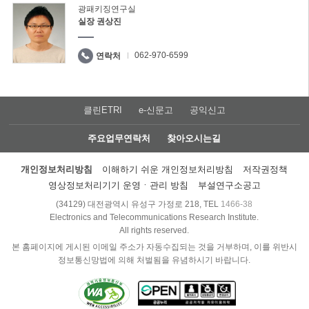
광패키징연구실
실장 권상진
062-970-6599
연락처
클린ETRI
e-신문고
공익신고
주요업무연락처
찾아오시는길
개인정보처리방침
이해하기 쉬운 개인정보처리방침
저작권정책
영상정보처리기기 운영ㆍ관리 방침
부설연구소공고
(34129) 대전광역시 유성구 가정로 218, TEL
1466-38
Electronics and Telecommunications Research Institute.
All rights reserved.
본 홈페이지에 게시된 이메일 주소가 자동수집되는 것을 거부하며, 이를 위반시
정보통신망법에 의해 처벌됨을 유념하시기 바랍니다.