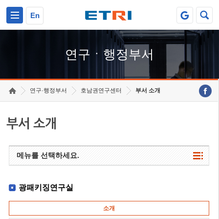
본문 바로가기
주요메뉴 바로가기
하단메뉴 바로가기
En
연구ㆍ행정부서
연구·행정부서
호남권연구센터
부서 소개
부서 소개
메뉴를 선택하세요.
광패키징연구실
소개