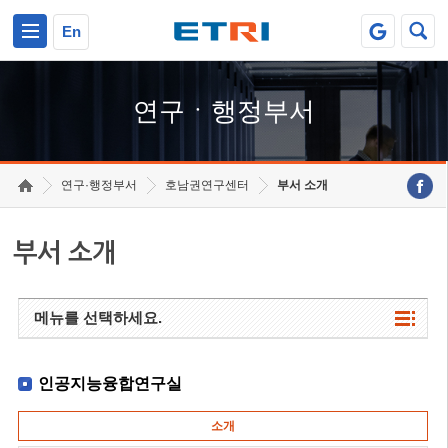
본문 바로가기
주요메뉴 바로가기
하단메뉴 바로가기
En
연구ㆍ행정부서
연구·행정부서
호남권연구센터
부서 소개
부서 소개
메뉴를 선택하세요.
인공지능융합연구실
소개