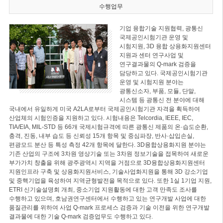
수행업무
기업 융합기술 지원협력, 광통신
국제공인시험기관 운영 및
시험지원, 3D 융합 상용화지원센터
지원과 센터 연구사업 및
연구결과물의 Q-mark 검증을
담당하고 있다. 국제공인시험기관
운영 및 시험지원 분야는
광통신소자, 부품, 모듈, 단말,
시스템 등 광통신 전 분야에 대해
국내에서 유일하게 미국 A2LA로부터 국제공인시험기관 자격을 획득하여
산업체의 시험인증을 지원하고 있다. 시험내용은 Telcordia, IEEE, IEC,
TIA/EIA, MIL-STD 등 66개 국제시험규격에 따른 광통신 제품의 온·습도순환,
충격, 진동, 내부 습도 등 신뢰성 15개 항목 및 중심파장, 반사·삽입손실,
편광모드 분산 등 특성 측정 42개 항목에 달한다. 3D융합상용화지원 분야는
기존 산업의 구조에 3차원 영상기술 또는 3차원 정보기술을 접목하여 새로운
부가가치 창출을 위해 광주광역시 지역을 거점으로 3D융합상용화지원센터
지원인프라 구축 및 상용화지원서비스, 기술사업화지원을 통해 3D 강소기업
및 중핵기업을 육성하여 지역균형발전을 목적으로 있다. 또한 1실 1기업 지원,
ETRI 신기술설명회 개최, 중소기업 지원활동에 대한 고객 만족도 조사를
수행하고 있으며, 호남권연구센터에서 수행하고 있는 연구개발 사업에 대한
품질관리를 위하여 사업 Q-mark 프로세스 검증과 기술 이전을 위한 연구개발
결과물에 대한 기술 Q-mark 검증업무도 수행하고 있다.