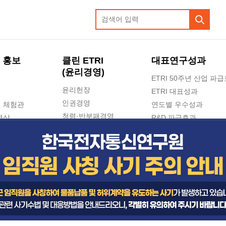
 홍보
클린 ETRI
대표연구성과
(윤리경영)
ETRI 50주년 산업 파
윤리헌장
ETRI 대표성과
인권경영
 체험관
연도별 우수성과
청렴·반부패경영
영상
R&D 파급효과
e-신문고(ETRI 신고센터)
지식공유플랫폼
공익신고
청렴포털 신고
고객의소리
수의계약 현황
부패징계 현황
감사결과공개