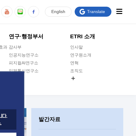
En
glish
Translate
연구·행정부서
ETRI 소개
급효과
감사부
인사말
인공지능연구소
연구원소개
피지컬AI연구소
연혁
입체통신연구소
조직도
공간미디어연구소
기타 공개정보
ADX융합연구소
원규 제·개정 예고
ICT전략연구소
연구원 고객헌장
인공지능안전연구소
ETRI CI
우주항공반도체전략연구단
주요업무연락처
발간자료
대경권연구본부
찾아오시는길
호남권연구본부