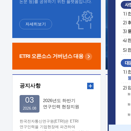
논문 등)를 공유하기 위한 플랫폼입니다.
자세히보기
ETRI 오픈소스
거버넌스 대응
공지사항
보도자
03
2026년도 하반기
연구인력 현장지원
2026.08
희망기업 신청/접수
한국전자통신연구원(ETRI)은 ETRI
연구인력을 기업현장에 파견하여