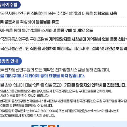
료
기술사업화플랫폼/기술
기술예고
중소기
보유특허
이전가
융합기술연구생산센터
반도