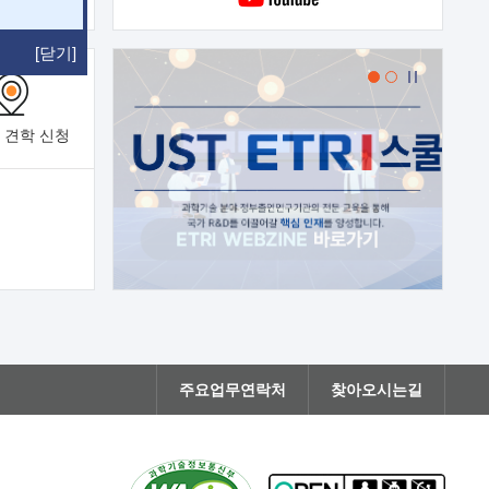
[닫기]
 견학
신청
주요업무연락처
찾아오시는길