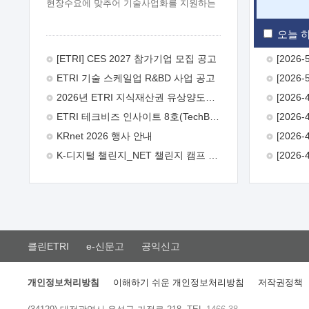
현장수요에 맞추어 기술사업화를 지원하는
『연구인력 현장지원』프로그램을
운영하고 있습니다.이에 연구인력의 지원을
오늘 하
희망하는 중소.중견기업에서는 신청하여
주시기 바랍니다.
2026년 8월
[ETRI] CES 2027 참가기업 모집 공고
한국전자통신연구원장
1. 추진개요

ETRI 기술 스케일업 R&BD 사업 공고
추진목적: ETRI 인력을 기업현장에 파견.
기술지원을 실시함으로써 ETRI 개발기술의
2026년 ETRI 지식재산권 유상양도계약 수요조사 공고
사업화를 지원하여 사업화성과를
ETRI 테크비즈 인사이트 8호(TechBiz Insight Vol.8) 발간
극대화하고, 지원기업을 강견기업으로
육성하고자 함.
 신청자격: ETRI
KRnet 2026 행사 안내
협력기업 및 일반 ICT 중소기업* 협력기업:
K-디지털 챌린지_NET 챌린지 캠프 시즌13 안내
ETRI 창업/연구소기업, 기술이전/출자기업
등 ETRI 개발기술을 사업화하고자 하는
기업
 파견기간: 1년 이상 [최대 3년까지
연속지원 가능]* 연속지원은 지원완료
시점에서 당해 지원실적과 차기 지원계획을
평가하여 결정
 기업부담: 연구인력
연봉기준 30 ~ 40%* (1년차) 연봉의 30%,
클린ETRI
e-신문고
공익신고
(2 ~ 3년차) 연봉의 40%
 추진일정(1)
희망기업 신청/접수(2)희망인력-희망기업
매칭(3)현장조사/ 선정(심의)(4)협약체결
개인정보처리방침
이해하기 쉬운 개인정보처리방침
저작권정책
(5)기업파견8월 3일 ~ 14일
8월 17일 ~
26일
9월초순
9월 중순
10월 이후*