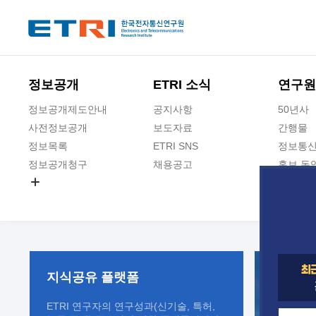
본문 바로가기
주요메뉴 바로가기
정보공개
ETRI 소식
연구원
정보공개제도안내
공지사항
50년사
사전정보공개
보도자료
간행물
정보목록
ETRI SNS
정보통신
정보공개청구
채용공고
홍보 동
경영공시
공공데이터개방
사업실명제
지식공유
플랫폼
ETRI 연구자의 연구성과(신기술, 특허,