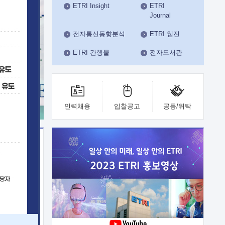
ETRI Insight
ETRI
수도권연구본부
Journal
기획본부
사업화본부
전자통신동향분석
ETRI 웹진
행정본부
ETRI 간행물
전자도서관
대외협력부
인력채용
입찰공고
공동/위탁
이전
업 지원
능 기술
체실험실