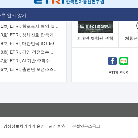
[2026-52호] ETRI, ITU-T 자율주행차 국제표준화 주도한다
루 열지 않기
[2026-51호] ETRI, 항로표지 해양 IoT 무선통신체계 개발 나선다
[2026-50호] ETRI, 생체신호 압축기술 국제표준 채택...의료 AI 시대 연다
비대면
체험관 견학
체험관
[2026-49호] ETRI, 대한민국 ICT 50년 역사를 담은 온라인 50년사 공개
[2026-48호] ETRI, 감염 걱정없는 공중 터치 인터페이스 시대 연다
[2026-47호] ETRI, AI 기반 주파수 예측기술 국제표준 이끌어
[2026-46호] ETRI, 출연연 오픈소스 협의체 '범출연연'으로 확대 운영
ETRI SNS
영상정보처리기기 운영ㆍ관리 방침
부설연구소공고