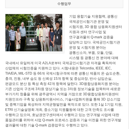
수행업무
기업 융합기술 지원협력, 광통신
국제공인시험기관 운영 및
시험지원, 3D 융합 상용화지원센터
지원과 센터 연구사업 및
연구결과물의 Q-mark 검증을
담당하고 있다. 국제공인시험기관
운영 및 시험지원 분야는
광통신소자, 부품, 모듈, 단말,
시스템 등 광통신 전 분야에 대해
국내에서 유일하게 미국 A2LA로부터 국제공인시험기관 자격을 획득하여
산업체의 시험인증을 지원하고 있다. 시험내용은 Telcordia, IEEE, IEC,
TIA/EIA, MIL-STD 등 66개 국제시험규격에 따른 광통신 제품의 온·습도순환,
충격, 진동, 내부 습도 등 신뢰성 15개 항목 및 중심파장, 반사·삽입손실,
편광모드 분산 등 특성 측정 42개 항목에 달한다. 3D융합상용화지원 분야는
기존 산업의 구조에 3차원 영상기술 또는 3차원 정보기술을 접목하여 새로운
부가가치 창출을 위해 광주광역시 지역을 거점으로 3D융합상용화지원센터
지원인프라 구축 및 상용화지원서비스, 기술사업화지원을 통해 3D 강소기업
및 중핵기업을 육성하여 지역균형발전을 목적으로 있다. 또한 1실 1기업 지원,
ETRI 신기술설명회 개최, 중소기업 지원활동에 대한 고객 만족도 조사를
수행하고 있으며, 호남권연구센터에서 수행하고 있는 연구개발 사업에 대한
품질관리를 위하여 사업 Q-mark 프로세스 검증과 기술 이전을 위한 연구개발
결과물에 대한 기술 Q-mark 검증업무도 수행하고 있다.