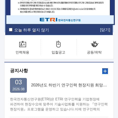
ETRI Insight
ETRI Journal
전자통신동향분석
ETRI 웹진
ETRI 간행물
전자도서관
[닫기]
오늘 하루 열지 않기
인력채용
입찰공고
공동/위탁
공지사항
03
2026년도 하반기 연구인력 현장지원 희망기업 신청/접수
2026.08
한국전자통신연구원(ETRI)은 ETRI 연구인력을 기업현장에
파견하여 현장수요에 맞추어 기술사업화를 지원하는 『연구인력
현장지원』프로그램을 운영하고 있습니다.이에 연구인력의
지원을 희망하는 중소.중견기업에서는 신청하여 주시기