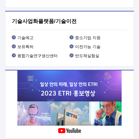
프로그램 개발
 상세이력ㅇ(붙 임1) 대상인력 A 상세이력ㅇ(붙
임2) 대상인력 B 상세이력
3. 신청방법 및 향후일정 등

신청방법: 이메일 (verdi@etri.re.kr)* <별첨양식>을 작성하여
기술사업화플랫폼/기술이전
제출
 문 의 처: ETRI사업화본부 기업성장지원부
기업성장지원전략실ㅇ오경석 책임 연구원 (T. 042-860-5076,
verdi@etri.re.kr)
 제출양식
ㅇ(별첨양식) ETRI연구인력
기술예고
중소기업 지원
현장지원 신청서 (기업)
보유특허
이전가능 기술
융합기술연구생산센터
반도체실험실