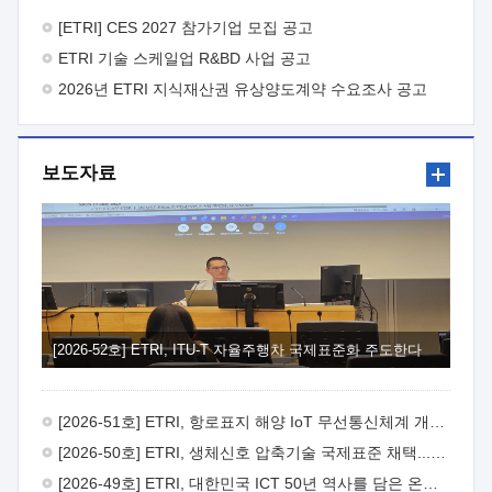
바랍니다.
2026년 8월 한국전자통신연구원장
1. 추진개요

추진목적: ETRI 인력을 기업현장에 파견. 기술지원을
[ETRI] CES 2027 참가기업 모집 공고
실시함으로써 ETRI 개발기술의 사업화를 지원하여
ETRI 기술 스케일업 R&BD 사업 공고
사업화성과를 극대화하고, 지원기업을 강견기업으로 육성하고자
함.
2026년 ETRI 지식재산권 유상양도계약 수요조사 공고
 신청자격: ETRI 협력기업 및 일반 ICT 중소기업*
협력기업: ETRI 창업/연구소기업, 기술이전/출자기업 등 ETRI
개발기술을 사업화하고자 하는 기업
 파견기간: 1년 이상
[최대 3년까지 연속지원 가능]* 연속지원은 지원완료 시점에서
보도자료
당해 지원실적과 차기 지원계획을 평가하여 결정
 기업부담:
연구인력 연봉기준 30 ~ 40%* (1년차) 연봉의 30%, (2 ~ 3년차)
연봉의 40%
 추진일정(1)희망기업 신청/접수(2)희망인력-
희망기업 매칭(3)현장조사/ 선정(심의)(4)협약체결(5)
기업파견8월 3일 ~ 14일
8월 17일 ~ 26일
9월초순
9월 중순
10월 이후* 상기일정은 희망인력-희망기업간 매칭 원활시를
가정한 것으로 상황에 따라 상당기간 일정이 지연될 수 있음. **
(1)희망인력-희망기업간 적합성이 낮다고 판단되거나, (2)
희망인력이 파견의사를 철회할 경우 후속 절차가 진행되지 않을
[2026-52호] ETRI, ITU-T 자율주행차 국제표준화 주도한다
수 있음.2. 현장지원 희망인력 및 상세이력
 희망인력
목록기술분야연구인력번호지원가능 기술반도체/
전자소자A반도체 소자(trasistor/diode) 제작 공정 전자소자 제작
[2026-51호] ETRI, 항로표지 해양 IoT 무선통신체계 개발 나선다
공정(FET / SBD 등 )유기물 반도체 소재 및 소자 설계, 합성 및
제작바이오센서 설계/제작토양/수질/가스 센서 설계/
[2026-50호] ETRI, 생체신호 압축기술 국제표준 채택...의료 AI 시대 연다
제작광소자응용B광 센서 및 응용 시스템시스템 제어 및 데이터
[2026-49호] ETRI, 대한민국 ICT 50년 역사를 담은 온라인 50년사 공개
처리FPGA 제어, VHDL 프로그램 개발Labview, Python, C