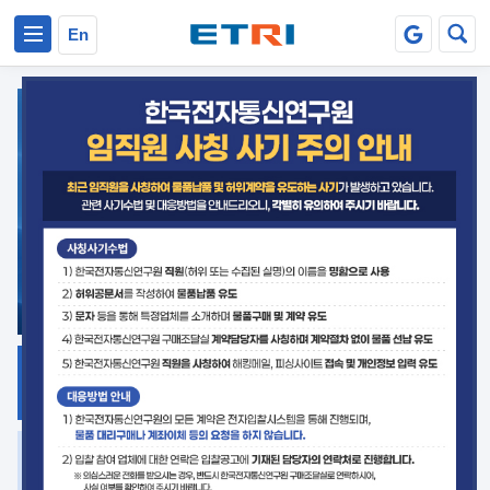
본문 바로가기
주요메뉴 바로가기
En
지식공유
ETRI 오픈소스
플랫폼
거버넌스 대응
발간자료