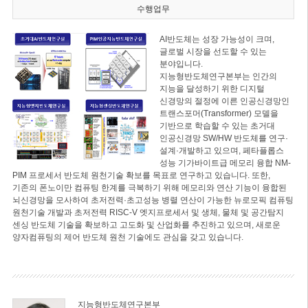
수행업무
AI반도체는 성장 가능성이 크며,
글로벌 시장을 선도할 수 있는
분야입니다.
지능형반도체연구본부는 인간의
지능을 달성하기 위한 디지털
신경망의 절정에 이른 인공신경망인
트랜스포머(Transformer) 모델을
기반으로 학습할 수 있는 초거대
인공신경망 SW/HW 반도체를 연구·
설계·개발하고 있으며, 페타플롭스
성능 기가바이트급 메모리 융합 NM-
PIM 프로세서 반도체 원천기술 확보를 목표로 연구하고 있습니다. 또한,
기존의 폰노이만 컴퓨팅 한계를 극복하기 위해 메모리와 연산 기능이 융합된
뇌신경망을 모사하여 초저전력·초고성능 병렬 연산이 가능한 뉴로모픽 컴퓨팅
원천기술 개발과 초저전력 RISC-V 엣지프로세서 및 생체, 물체 및 공간탐지
센싱 반도체 기술을 확보하고 고도화 및 산업화를 추진하고 있으며, 새로운
양자컴퓨팅의 제어 반도체 원천 기술에도 관심을 갖고 있습니다.
지능형반도체연구본부