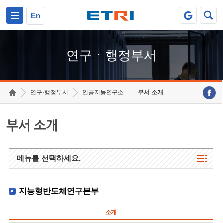
본문 바로가기
주요메뉴 바로가기
하단메뉴 바로가기
En
연구ㆍ행정부서
연구·행정부서
인공지능연구소
부서 소개
부서 소개
메뉴를 선택하세요.
지능형반도체연구본부
소개