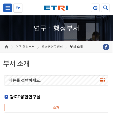
본문 바로가기
주요메뉴 바로가기
하단메뉴 바로가기
En
연구ㆍ행정부서
연구·행정부서
호남권연구센터
부서 소개
부서 소개
메뉴를 선택하세요.
광ICT융합연구실
소개