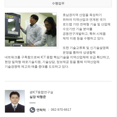
수행업무
호남권지역 산업을 육성하기
위하여 지역산업과 연계된 국가
로드맵 기반 전략형 기술 및 산업체
수요기반 기술 분야를
공동연구개발하고, 특허 시제품
제작 지원 등을 수행하고 있다.
또한 기술교류회 및 신기술설명회
운영을 통하여 상생협력
네트워크를 구축함으로써 ICT 융합 핵심기술을 지역산업체에 보급 확산하고,
현장 밀착형 애로기술지원, 기술상담, 정보제공 등을 통해 지역산업체
기술경쟁력 제고와 매출 증대를 도모하고 있다.
광ICT융합연구실
실장 박형준
062-970-6617
연락처