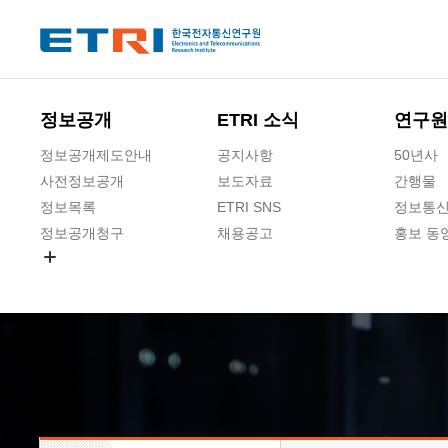
본문 바로가기
주요메뉴 바로가기
하단메뉴 바로가기
정보공개
ETRI 소식
연구원
정보공개제도안내
공지사항
50년사
사전정보공개
보도자료
간행물
정보목록
ETRI SNS
정보통신
정보공개청구
채용공고
홍보 동
경영공시
공공데이터개방
사업실명제