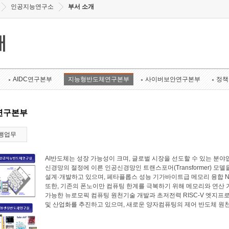
인공지능연구소
부서 소개
개
AIDC연구본부
지능형반도체연구본부
사이버보안연구본부
정책
연구본부
행업무
AI반도체는 성장 가능성이 크며, 글로벌 시장을 선도할 수 있는 
신경망의 절정에 이른 인공신경망인 트랜스포머(Transformer) 모
설계·개발하고 있으며, 페타플롭스 성능 기가바이트급 메모리 융합 N
또한, 기존의 폰노이만 컴퓨팅 한계를 극복하기 위해 메모리와 연산
가능한 뉴로모픽 컴퓨팅 원천기술 개발과 초저전력 RISC-V 엣지프로
및 산업화를 추진하고 있으며, 새로운 양자컴퓨팅의 제어 반도체 원천