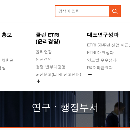
 홍보
클린 ETRI
대표연구성과
(윤리경영)
ETRI 50주년 산업 파
윤리헌장
ETRI 대표성과
인권경영
 체험관
연도별 우수성과
청렴·반부패경영
영상
R&D 파급효과
e-신문고(ETRI 신고센터)
지식공유플랫폼
공익신고
청렴포털 신고
고객의소리
연구ㆍ행정부서
수의계약 현황
부패징계 현황
감사결과공개