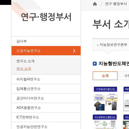
연구·행정부서
연구·행정부서
부서 소
감사부
지능정보연구본부
인공지능연구소
연구소 소개
지능형반도체
부서 소개
소개
수
피지컬AI연구소
입체통신연구소
공간미디어연구소
ADX융합연구소
ICT전략연구소
인공지능안전연구소