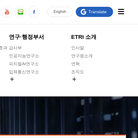
Translate
En
glish
연구·행정부서
ETRI 소개
급효과
감사부
인사말
인공지능연구소
연구원소개
피지컬AI연구소
연혁
입체통신연구소
조직도
공간미디어연구소
기타 공개정보
ADX융합연구소
원규 제·개정 예고
ICT전략연구소
연구원 고객헌장
인공지능안전연구소
ETRI CI
우주항공반도체전략연구단
주요업무연락처
대경권연구본부
찾아오시는길
호남권연구본부