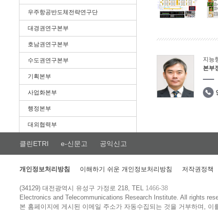
우주항공반도체전략연구단
대경권연구본부
호남권연구본부
지능
수도권연구본부
본부
기획본부
사업화본부
행정본부
대외협력부
클린ETRI
e-신문고
공익신고
개인정보처리방침
이해하기 쉬운 개인정보처리방침
저작권정책
(34129) 대전광역시 유성구 가정로 218, TEL
1466-38
Electronics and Telecommunications Research Institute.
All rights res
본 홈페이지에 게시된 이메일 주소가 자동수집되는 것을 거부하며, 이