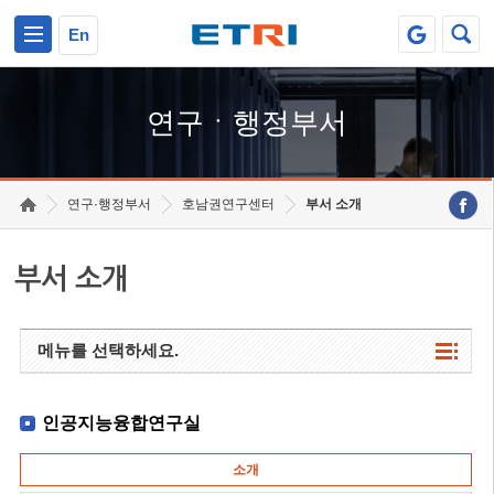
본문 바로가기
주요메뉴 바로가기
하단메뉴 바로가기
En
연구ㆍ행정부서
연구·행정부서
호남권연구센터
부서 소개
부서 소개
메뉴를 선택하세요.
인공지능융합연구실
소개