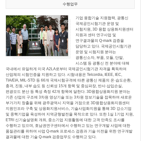
수행업무
기업 융합기술 지원협력, 광통신
국제공인시험기관 운영 및
시험지원, 3D 융합 상용화지원센터
지원과 센터 연구사업 및
연구결과물의 Q-mark 검증을
담당하고 있다. 국제공인시험기관
운영 및 시험지원 분야는
광통신소자, 부품, 모듈, 단말,
시스템 등 광통신 전 분야에 대해
국내에서 유일하게 미국 A2LA로부터 국제공인시험기관 자격을 획득하여
산업체의 시험인증을 지원하고 있다. 시험내용은 Telcordia, IEEE, IEC,
TIA/EIA, MIL-STD 등 66개 국제시험규격에 따른 광통신 제품의 온·습도순환,
충격, 진동, 내부 습도 등 신뢰성 15개 항목 및 중심파장, 반사·삽입손실,
편광모드 분산 등 특성 측정 42개 항목에 달한다. 3D융합상용화지원 분야는
기존 산업의 구조에 3차원 영상기술 또는 3차원 정보기술을 접목하여 새로운
부가가치 창출을 위해 광주광역시 지역을 거점으로 3D융합상용화지원센터
지원인프라 구축 및 상용화지원서비스, 기술사업화지원을 통해 3D 강소기업
및 중핵기업을 육성하여 지역균형발전을 목적으로 있다. 또한 1실 1기업 지원,
ETRI 신기술설명회 개최, 중소기업 지원활동에 대한 고객 만족도 조사를
수행하고 있으며, 호남권연구센터에서 수행하고 있는 연구개발 사업에 대한
품질관리를 위하여 사업 Q-mark 프로세스 검증과 기술 이전을 위한 연구개발
결과물에 대한 기술 Q-mark 검증업무도 수행하고 있다.