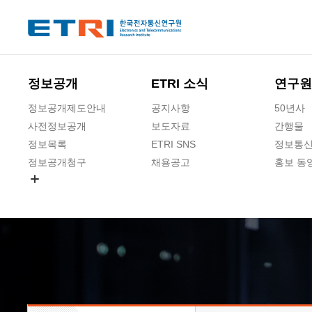
본문 바로가기
주요메뉴 바로가기
하단메뉴 바로가기
정보공개
ETRI 소식
연구원
정보공개제도안내
공지사항
50년사
사전정보공개
보도자료
간행물
정보목록
ETRI SNS
정보통신
정보공개청구
채용공고
홍보 동
경영공시
공공데이터개방
사업실명제