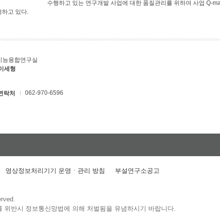
수행하고 있는 연구개발 사업에 대한 품질관리를 위하여 사업 Q-ma
행하고 있다.
지능융합연구실
 이세형
062-970-6596
연락처
영상정보처리기기 운영ㆍ관리 방침
부설연구소공고
erved.
를 위반시 정보통신망법에 의해 처벌됨을 유념하시기 바랍니다.