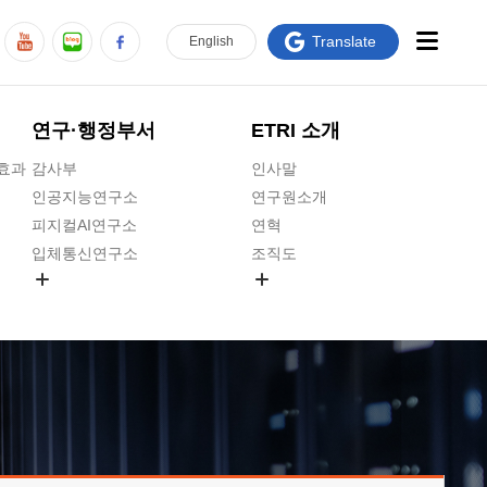
Translate
En
glish
연구·행정부서
ETRI 소개
급효과
감사부
인사말
인공지능연구소
연구원소개
피지컬AI연구소
연혁
입체통신연구소
조직도
공간미디어연구소
기타 공개정보
ADX융합연구소
원규 제·개정 예고
ICT전략연구소
연구원 고객헌장
인공지능안전연구소
ETRI CI
우주항공반도체전략연구단
주요업무연락처
대경권연구본부
찾아오시는길
호남권연구본부