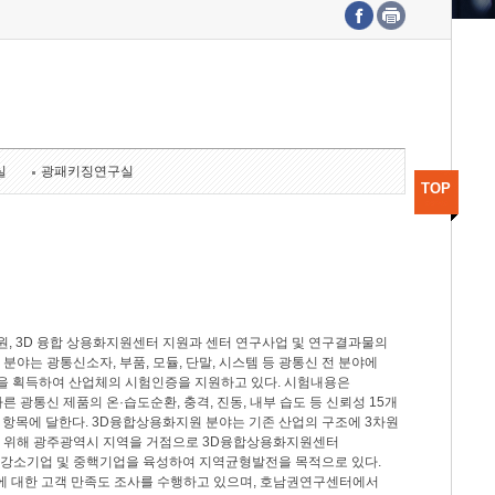
수도권연구본부
기획본부
사업화본부
행정본부
대외협력부
실
광패키징연구실
TOP
, 3D 융합 상용화지원센터 지원과 센터 연구사업 및 연구결과물의
분야는 광통신소자, 부품, 모듈, 단말, 시스템 등 광통신 전 분야에
을 획득하여 산업체의 시험인증을 지원하고 있다. 시험내용은
제시험규격에 따른 광통신 제품의 온·습도순환, 충격, 진동, 내부 습도 등 신뢰성 15개
2개 항목에 달한다. 3D융합상용화지원 분야는 기존 산업의 구조에 3차원
을 위해 광주광역시 지역을 거점으로 3D융합상용화지원센터
 강소기업 및 중핵기업을 육성하여 지역균형발전을 목적으로 있다.
활동에 대한 고객 만족도 조사를 수행하고 있으며, 호남권연구센터에서