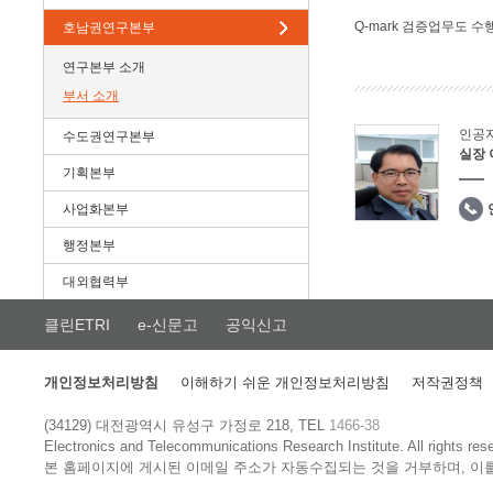
Q-mark 검증업무도 수
호남권연구본부
연구본부 소개
부서 소개
인공
수도권연구본부
실장
기획본부
사업화본부
행정본부
대외협력부
클린ETRI
e-신문고
공익신고
개인정보처리방침
이해하기 쉬운 개인정보처리방침
저작권정책
(34129) 대전광역시 유성구 가정로 218, TEL
1466-38
Electronics and Telecommunications Research Institute.
All rights res
본 홈페이지에 게시된 이메일 주소가 자동수집되는 것을 거부하며, 이