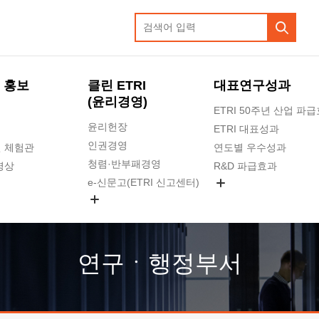
 홍보
클린 ETRI
대표연구성과
(윤리경영)
ETRI 50주년 산업 파
윤리헌장
ETRI 대표성과
인권경영
 체험관
연도별 우수성과
청렴·반부패경영
영상
R&D 파급효과
e-신문고(ETRI 신고센터)
지식공유플랫폼
공익신고
청렴포털 신고
고객의소리
연구ㆍ행정부서
수의계약 현황
부패징계 현황
감사결과공개