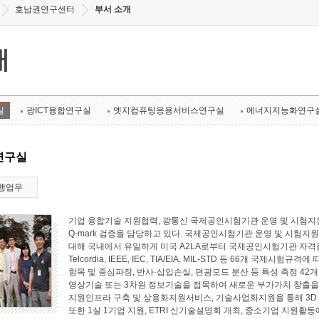
호남권연구센터
부서 소개
개
실
광ICT융합연구실
엣지컴퓨팅응용서비스연구실
에너지지능화연구
연구실
행업무
기업 융합기술 지원협력, 광통신 국제공인시험기관 운영 및 시험지원
Q-mark 검증을 담당하고 있다. 국제공인시험기관 운영 및 시험지원 
대해 국내에서 유일하게 미국 A2LA로부터 국제공인시험기관 자격
Telcordia, IEEE, IEC, TIA/EIA, MIL-STD 등 66개 국
항목 및 중심파장, 반사·삽입손실, 편광모드 분산 등 특성 측정 4
영상기술 또는 3차원 정보기술을 접목하여 새로운 부가가치 창출
지원인프라 구축 및 상용화지원서비스, 기술사업화지원을 통해 3D
또한 1실 1기업 지원, ETRI 신기술설명회 개최, 중소기업 지원