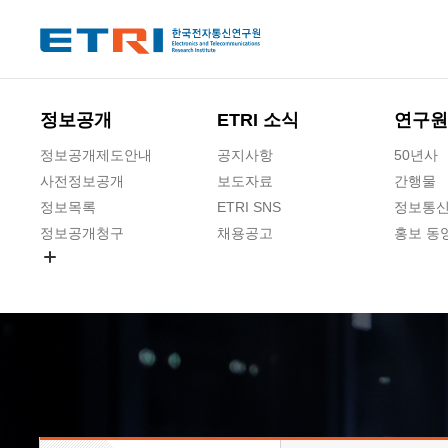
본문 바로가기
주요메뉴 바로가기
하단메뉴 바로가기
정보공개
ETRI 소식
연구원
정보공개제도안내
공지사항
50년사
사전정보공개
보도자료
간행물
정보목록
ETRI SNS
정보통신
정보공개청구
채용공고
홍보 동
경영공시
공공데이터개방
사업실명제