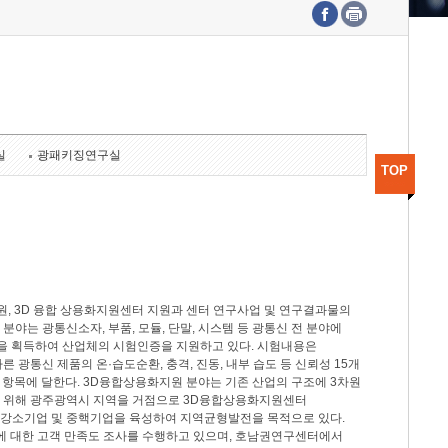
수도권연구본부
기획본부
사업화본부
행정본부
대외협력부
실
광패키징연구실
TOP
, 3D 융합 상용화지원센터 지원과 센터 연구사업 및 연구결과물의
분야는 광통신소자, 부품, 모듈, 단말, 시스템 등 광통신 전 분야에
을 획득하여 산업체의 시험인증을 지원하고 있다. 시험내용은
제시험규격에 따른 광통신 제품의 온·습도순환, 충격, 진동, 내부 습도 등 신뢰성 15개
2개 항목에 달한다. 3D융합상용화지원 분야는 기존 산업의 구조에 3차원
을 위해 광주광역시 지역을 거점으로 3D융합상용화지원센터
 강소기업 및 중핵기업을 육성하여 지역균형발전을 목적으로 있다.
활동에 대한 고객 만족도 조사를 수행하고 있으며, 호남권연구센터에서