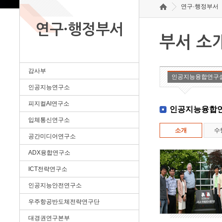
연구·행정부서
연구·행정부서
부서 소
감사부
인공지능융합연구
인공지능연구소
피지컬AI연구소
인공지능융합
입체통신연구소
소개
수
공간미디어연구소
ADX융합연구소
ICT전략연구소
인공지능안전연구소
우주항공반도체전략연구단
대경권연구본부