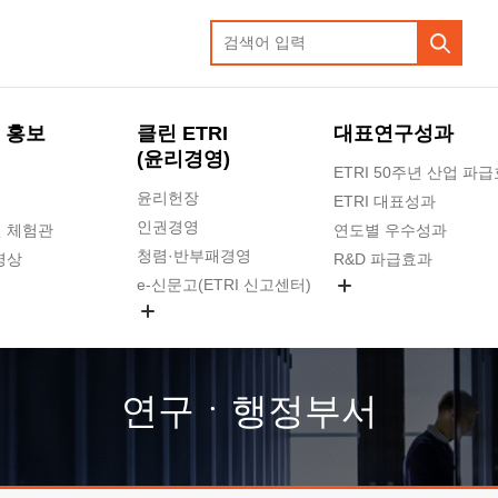
 홍보
클린 ETRI
대표연구성과
(윤리경영)
ETRI 50주년 산업 파
윤리헌장
ETRI 대표성과
인권경영
 체험관
연도별 우수성과
청렴·반부패경영
영상
R&D 파급효과
e-신문고(ETRI 신고센터)
지식공유플랫폼
공익신고
청렴포털 신고
고객의소리
연구ㆍ행정부서
수의계약 현황
부패징계 현황
감사결과공개