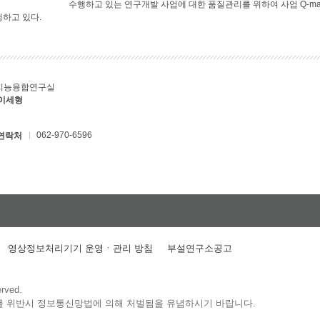
수행하고 있는 연구개발 사업에 대한 품질관리를 위하여 사업 Q-ma
행하고 있다.
지능융합연구실
 이세형
062-970-6596
연락처
영상정보처리기기 운영ㆍ관리 방침
부설연구소공고
erved.
를 위반시 정보통신망법에 의해 처벌됨을 유념하시기 바랍니다.