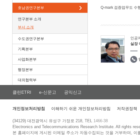
Q-mark 검증업무도 수
호남권연구본부
연구본부 소개
부서 소개
인공
수도권연구본부
실장
기획본부
사업화본부
행정본부
대외협력부
클린ETRI
e-신문고
공익신고
개인정보처리방침
이해하기 쉬운 개인정보처리방침
저작권정책
(34129) 대전광역시 유성구 가정로 218, TEL
1466-38
Electronics and Telecommunications Research Institute.
All rights res
본 홈페이지에 게시된 이메일 주소가 자동수집되는 것을 거부하며, 이