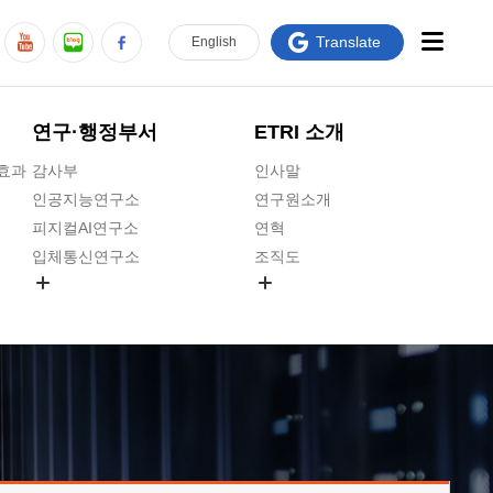
Translate
En
glish
연구·행정부서
ETRI 소개
급효과
감사부
인사말
인공지능연구소
연구원소개
피지컬AI연구소
연혁
입체통신연구소
조직도
공간미디어연구소
기타 공개정보
ADX융합연구소
원규 제·개정 예고
ICT전략연구소
연구원 고객헌장
인공지능안전연구소
ETRI CI
우주항공반도체전략연구단
주요업무연락처
대경권연구본부
찾아오시는길
호남권연구본부