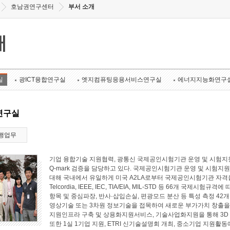
호남권연구센터
부서 소개
개
실
광ICT융합연구실
엣지컴퓨팅응용서비스연구실
에너지지능화연구
연구실
행업무
기업 융합기술 지원협력, 광통신 국제공인시험기관 운영 및 시험지원
Q-mark 검증을 담당하고 있다. 국제공인시험기관 운영 및 시험지원 
대해 국내에서 유일하게 미국 A2LA로부터 국제공인시험기관 자격
Telcordia, IEEE, IEC, TIA/EIA, MIL-STD 등 66개 국
항목 및 중심파장, 반사·삽입손실, 편광모드 분산 등 특성 측정 4
영상기술 또는 3차원 정보기술을 접목하여 새로운 부가가치 창출
지원인프라 구축 및 상용화지원서비스, 기술사업화지원을 통해 3D
또한 1실 1기업 지원, ETRI 신기술설명회 개최, 중소기업 지원