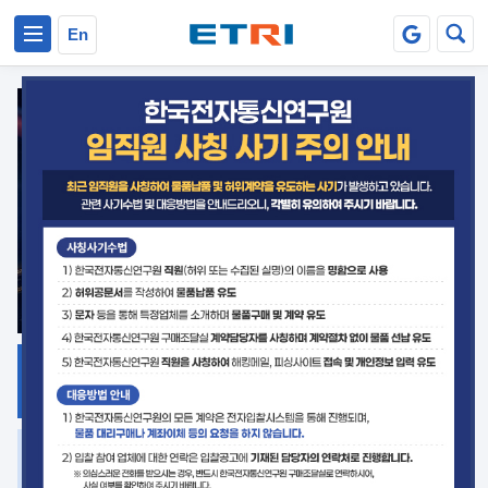
본문 바로가기
주요메뉴 바로가기
En
지식공유
ETRI 오픈소스
플랫폼
거버넌스 대응
발간자료