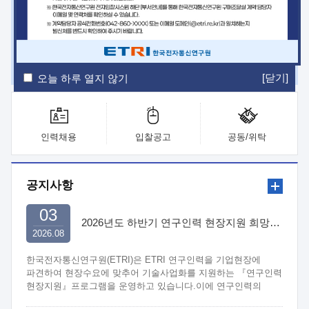
ETRI Insight
ETRI Journal
전자통신동향분석
ETRI 웹진
ETRI 간행물
전자도서관
[닫기]
오늘 하루 열지 않기
인력채용
입찰공고
공동/위탁
공지사항
03
2026년도 하반기 연구인력 현장지원 희망기업 신청/접수
2026.08
한국전자통신연구원(ETRI)은 ETRI 연구인력을 기업현장에
파견하여 현장수요에 맞추어 기술사업화를 지원하는 『연구인력
현장지원』프로그램을 운영하고 있습니다.이에 연구인력의
지원을 희망하는 중소.중견기업에서는 신청하여 주시기