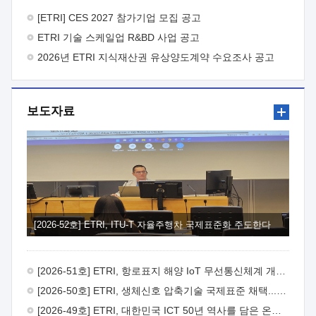
바랍니다.
2026년 8월 한국전자통신연구원장
1. 추진개요

추진목적: ETRI 인력을 기업현장에 파견. 기술지원을
[ETRI] CES 2027 참가기업 모집 공고
실시함으로써 ETRI 개발기술의 사업화를 지원하여
ETRI 기술 스케일업 R&BD 사업 공고
사업화성과를 극대화하고, 지원기업을 강견기업으로 육성하고자
함.
2026년 ETRI 지식재산권 유상양도계약 수요조사 공고
 신청자격: ETRI 협력기업 및 일반 ICT 중소기업*
협력기업: ETRI 창업/연구소기업, 기술이전/출자기업 등 ETRI
개발기술을 사업화하고자 하는 기업
 파견기간: 1년 이상
[최대 3년까지 연속지원 가능]* 연속지원은 지원완료 시점에서
보도자료
당해 지원실적과 차기 지원계획을 평가하여 결정
 기업부담:
연구인력 연봉기준 30 ~ 40%* (1년차) 연봉의 30%, (2 ~ 3년차)
연봉의 40%
 추진일정(1)희망기업 신청/접수(2)희망인력-
희망기업 매칭(3)현장조사/ 선정(심의)(4)협약체결(5)
기업파견8월 3일 ~ 14일
8월 17일 ~ 26일
9월초순
9월 중순
10월 이후* 상기일정은 희망인력-희망기업간 매칭 원활시를
가정한 것으로 상황에 따라 상당기간 일정이 지연될 수 있음. **
(1)희망인력-희망기업간 적합성이 낮다고 판단되거나, (2)
희망인력이 파견의사를 철회할 경우 후속 절차가 진행되지 않을
[2026-52호] ETRI, ITU-T 자율주행차 국제표준화 주도한다
수 있음.2. 현장지원 희망인력 및 상세이력
 희망인력
목록기술분야연구인력번호지원가능 기술반도체/
전자소자A반도체 소자(trasistor/diode) 제작 공정 전자소자 제작
[2026-51호] ETRI, 항로표지 해양 IoT 무선통신체계 개발 나선다
공정(FET / SBD 등 )유기물 반도체 소재 및 소자 설계, 합성 및
제작바이오센서 설계/제작토양/수질/가스 센서 설계/
[2026-50호] ETRI, 생체신호 압축기술 국제표준 채택...의료 AI 시대 연다
제작광소자응용B광 센서 및 응용 시스템시스템 제어 및 데이터
[2026-49호] ETRI, 대한민국 ICT 50년 역사를 담은 온라인 50년사 공개
처리FPGA 제어, VHDL 프로그램 개발Labview, Python, C