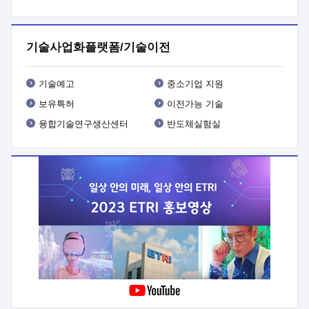
프로그램 개발
 상세이력ㅇ(붙 임1) 대상인력 A 상세이력ㅇ(붙
임2) 대상인력 B 상세이력
3. 신청방법 및 향후일정 등

신청방법: 이메일 (verdi@etri.re.kr)* <별첨양식>을 작성하여
기술사업화플랫폼/기술이전
제출
 문 의 처: ETRI사업화본부 기업성장지원부
기업성장지원전략실ㅇ오경석 책임 연구원 (T. 042-860-5076,
verdi@etri.re.kr)
 제출양식
ㅇ(별첨양식) ETRI연구인력
기술예고
중소기업 지원
현장지원 신청서 (기업)
보유특허
이전가능 기술
융합기술연구생산센터
반도체실험실