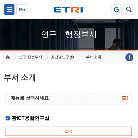
본문 바로가기
주요메뉴 바로가기
하단메뉴 바로가기
En
연구ㆍ행정부서
연구·행정부서
호남권연구센터
부서 소개
부서 소개
메뉴를 선택하세요.
광ICT융합연구실
소개