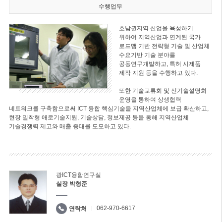
수행업무
호남권지역 산업을 육성하기
위하여 지역산업과 연계된 국가
로드맵 기반 전략형 기술 및 산업체
수요기반 기술 분야를
공동연구개발하고, 특허 시제품
제작 지원 등을 수행하고 있다.
또한 기술교류회 및 신기술설명회
운영을 통하여 상생협력
네트워크를 구축함으로써 ICT 융합 핵심기술을 지역산업체에 보급 확산하고,
현장 밀착형 애로기술지원, 기술상담, 정보제공 등을 통해 지역산업체
기술경쟁력 제고와 매출 증대를 도모하고 있다.
광ICT융합연구실
실장 박형준
062-970-6617
연락처