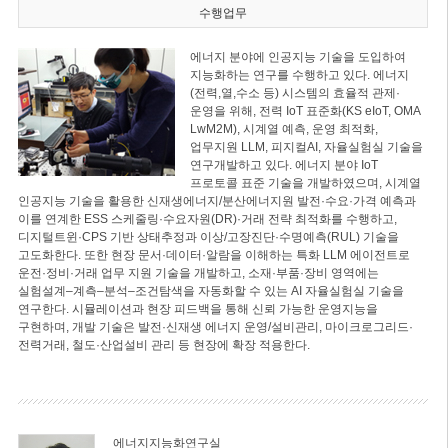
수행업무
에너지 분야에 인공지능 기술을 도입하여
지능화하는 연구를 수행하고 있다. 에너지
(전력,열,수소 등) 시스템의 효율적 관제·
운영을 위해, 전력 IoT 표준화(KS eIoT, OMA
LwM2M), 시계열 예측, 운영 최적화,
업무지원 LLM, 피지컬AI, 자율실험실 기술을
연구개발하고 있다. 에너지 분야 IoT
프로토콜 표준 기술을 개발하였으며, 시계열
인공지능 기술을 활용한 신재생에너지/분산에너지원 발전·수요·가격 예측과
이를 연계한 ESS 스케줄링·수요자원(DR)·거래 전략 최적화를 수행하고,
디지털트윈·CPS 기반 상태추정과 이상/고장진단·수명예측(RUL) 기술을
고도화한다. 또한 현장 문서·데이터·알람을 이해하는 특화 LLM 에이전트로
운전·정비·거래 업무 지원 기술을 개발하고, 소재·부품·장비 영역에는
실험설계–계측–분석–조건탐색을 자동화할 수 있는 AI 자율실험실 기술을
연구한다. 시뮬레이션과 현장 피드백을 통해 신뢰 가능한 운영지능을
구현하며, 개발 기술은 발전·신재생 에너지 운영/설비관리, 마이크로그리드·
전력거래, 철도·산업설비 관리 등 현장에 확장 적용한다.
에너지지능화연구실