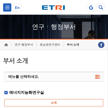
본문 바로가기
주요메뉴 바로가기
하단메뉴 바로가기
En
연구ㆍ행정부서
연구·행정부서
호남권연구센터
부서 소개
부서 소개
메뉴를 선택하세요.
에너지지능화연구실
소개