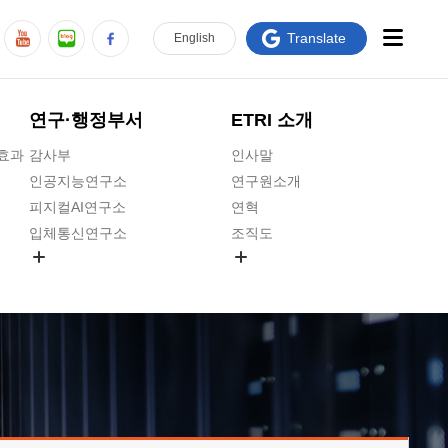
Translate
En
glish
연구·행정부서
ETRI 소개
급효과
감사부
인사말
인공지능연구소
연구원소개
피지컬AI연구소
연혁
입체통신연구소
조직도
공간미디어연구소
기타 공개정보
ADX융합연구소
원규 제·개정 예고
ICT전략연구소
연구원 고객헌장
인공지능안전연구소
ETRI CI
우주항공반도체전략연구단
주요업무연락처
대경권연구본부
찾아오시는길
호남권연구본부