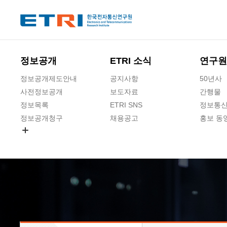
본문 바로가기
주요메뉴 바로가기
하단메뉴 바로가기
정보공개
ETRI 소식
연구원
정보공개제도안내
공지사항
50년사
사전정보공개
보도자료
간행물
정보목록
ETRI SNS
정보통신
정보공개청구
채용공고
홍보 동
경영공시
공공데이터개방
사업실명제