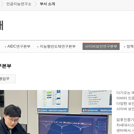
인공지능연구소
부서 소개
개
AIDC연구본부
지능형반도체연구본부
사이버보안연구본부
정책
구본부
행업무
다가오는 메
아바타 인증
다양한 보안
사이버 보
암호인증기
차세대시스
센터에서, 