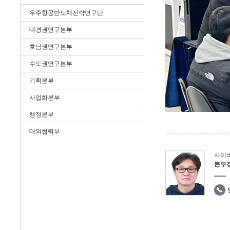
우주항공반도체전략연구단
대경권연구본부
호남권연구본부
수도권연구본부
기획본부
사업화본부
행정본부
대외협력부
사이
본부