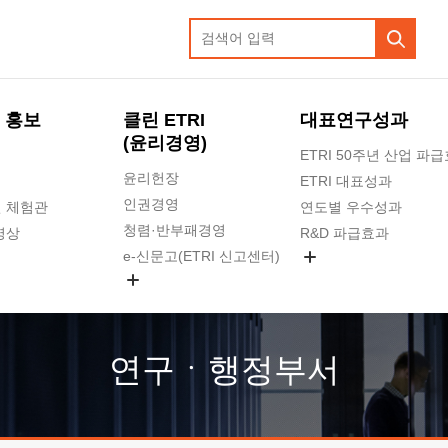
 홍보
클린 ETRI
대표연구성과
(윤리경영)
ETRI 50주년 산업 파
윤리헌장
ETRI 대표성과
인권경영
 체험관
연도별 우수성과
청렴·반부패경영
영상
R&D 파급효과
e-신문고(ETRI 신고센터)
지식공유플랫폼
공익신고
청렴포털 신고
고객의소리
연구ㆍ행정부서
수의계약 현황
부패징계 현황
감사결과공개