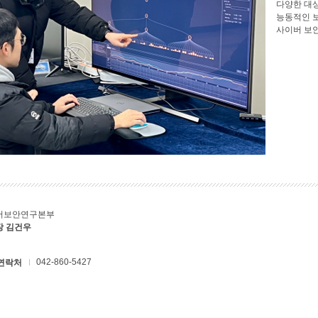
다양한 대
능동적인 
사이버 보
버보안연구본부
장 김건우
042-860-5427
연락처