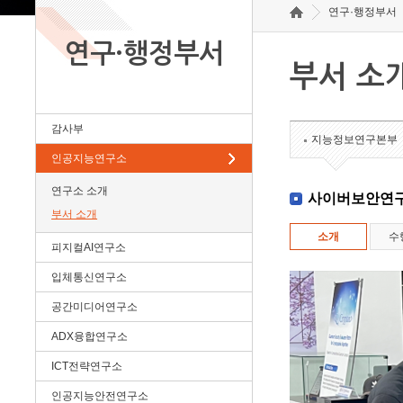
연구·행정부서
연구·행정부서
부서 소
감사부
지능정보연구본부
인공지능연구소
연구소 소개
사이버보안연
부서 소개
소개
수
피지컬AI연구소
입체통신연구소
공간미디어연구소
ADX융합연구소
ICT전략연구소
인공지능안전연구소