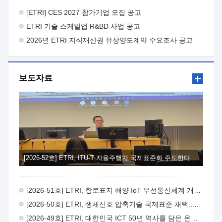
바랍니다.
2026년 8월 한국전자통신연구원장
1. 추진개요

추진목적: ETRI 인력을 기업현장에 파견. 기술지원을
[ETRI] CES 2027 참가기업 모집 공고
실시함으로써 ETRI 개발기술의 사업화를 지원하여
ETRI 기술 스케일업 R&BD 사업 공고
사업화성과를 극대화하고, 지원기업을 강견기업으로 육성하고자
함.
2026년 ETRI 지식재산권 유상양도계약 수요조사 공고
 신청자격: ETRI 협력기업 및 일반 ICT 중소기업*
협력기업: ETRI 창업/연구소기업, 기술이전/출자기업 등 ETRI
개발기술을 사업화하고자 하는 기업
 파견기간: 1년 이상
[최대 3년까지 연속지원 가능]* 연속지원은 지원완료 시점에서
보도자료
당해 지원실적과 차기 지원계획을 평가하여 결정
 기업부담:
연구인력 연봉기준 30 ~ 40%* (1년차) 연봉의 30%, (2 ~ 3년차)
연봉의 40%
 추진일정(1)희망기업 신청/접수(2)희망인력-
희망기업 매칭(3)현장조사/ 선정(심의)(4)협약체결(5)
기업파견8월 3일 ~ 14일
8월 17일 ~ 26일
9월초순
9월 중순
10월 이후* 상기일정은 희망인력-희망기업간 매칭 원활시를
가정한 것으로 상황에 따라 상당기간 일정이 지연될 수 있음. **
(1)희망인력-희망기업간 적합성이 낮다고 판단되거나, (2)
희망인력이 파견의사를 철회할 경우 후속 절차가 진행되지 않을
[2026-52호] ETRI, ITU-T 자율주행차 국제표준화 주도한다
수 있음.2. 현장지원 희망인력 및 상세이력
 희망인력
목록기술분야연구인력번호지원가능 기술반도체/
전자소자A반도체 소자(trasistor/diode) 제작 공정 전자소자 제작
[2026-51호] ETRI, 항로표지 해양 IoT 무선통신체계 개발 나선다
공정(FET / SBD 등 )유기물 반도체 소재 및 소자 설계, 합성 및
제작바이오센서 설계/제작토양/수질/가스 센서 설계/
[2026-50호] ETRI, 생체신호 압축기술 국제표준 채택...의료 AI 시대 연다
제작광소자응용B광 센서 및 응용 시스템시스템 제어 및 데이터
[2026-49호] ETRI, 대한민국 ICT 50년 역사를 담은 온라인 50년사 공개
처리FPGA 제어, VHDL 프로그램 개발Labview, Python, C