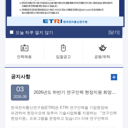
ETRI Insight
ETRI Journal
전자통신동향분석
ETRI 웹진
ETRI 간행물
전자도서관
[닫기]
오늘 하루 열지 않기
인력채용
입찰공고
공동/위탁
공지사항
03
2026년도 하반기 연구인력 현장지원 희망기업 신청/접수
2026.08
한국전자통신연구원(ETRI)은 ETRI 연구인력을 기업현장에
파견하여 현장수요에 맞추어 기술사업화를 지원하는 『연구인력
현장지원』프로그램을 운영하고 있습니다.이에 연구인력의
지원을 희망하는 중소.중견기업에서는 신청하여 주시기