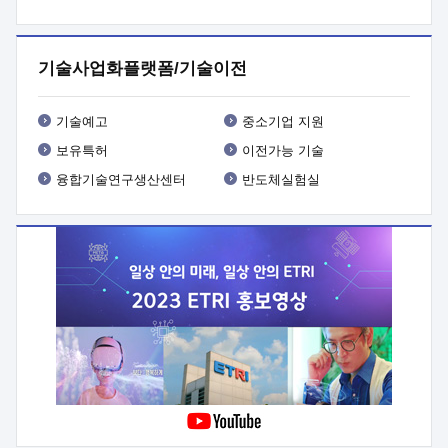
프로그램 개발
 상세이력ㅇ(붙 임1) 대상인력 A 상세이력ㅇ(붙
임2) 대상인력 B 상세이력
3. 신청방법 및 향후일정 등

신청방법: 이메일 (verdi@etri.re.kr)* <별첨양식>을 작성하여
기술사업화플랫폼/기술이전
제출
 문 의 처: ETRI사업화본부 기업성장지원부
기업성장지원전략실ㅇ오경석 책임 연구원 (T. 042-860-5076,
verdi@etri.re.kr)
 제출양식
ㅇ(별첨양식) ETRI연구인력
기술예고
중소기업 지원
현장지원 신청서 (기업)
보유특허
이전가능 기술
융합기술연구생산센터
반도체실험실