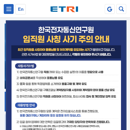
본문 바로가기
주요메뉴 바로가기
En
지식공유
ETRI 오픈소스
플랫폼
거버넌스 대응
발간자료