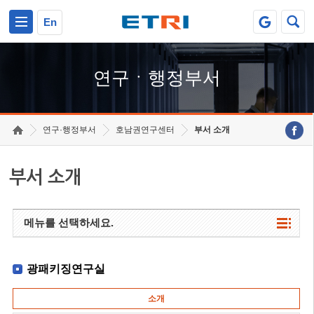
본문 바로가기
주요메뉴 바로가기
하단메뉴 바로가기
En
연구ㆍ행정부서
연구·행정부서
호남권연구센터
부서 소개
부서 소개
메뉴를 선택하세요.
광패키징연구실
소개