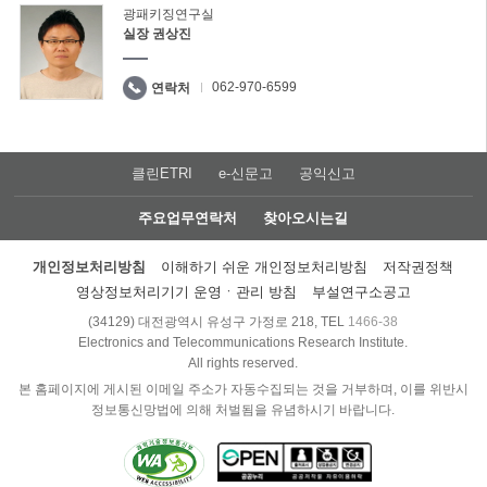
광패키징연구실
실장 권상진
062-970-6599
연락처
클린ETRI
e-신문고
공익신고
주요업무연락처
찾아오시는길
개인정보처리방침
이해하기 쉬운 개인정보처리방침
저작권정책
영상정보처리기기 운영ㆍ관리 방침
부설연구소공고
(34129) 대전광역시 유성구 가정로 218, TEL
1466-38
Electronics and Telecommunications Research Institute.
All rights reserved.
본 홈페이지에 게시된 이메일 주소가 자동수집되는 것을 거부하며, 이를 위반시
정보통신망법에 의해 처벌됨을 유념하시기 바랍니다.