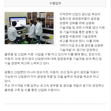
수행업무
지역전략 산업인 광산업 육성의
일환으로 광응용부품의 글로벌
경쟁력 강화를 위해 상용화
기술개발 및 관련 시제품 생산 지원
등 기술지원을 통한 광통신 및
광융합 부품관련 기술경쟁력
제고를 목표로 한다. 이를 위해
‘100기가급 초소형 광모듈 상용화
기술개발’과 ‘광기반 공정혁신
플랫폼 및 산업화 지원’ 사업을 수행 하고 있으며 이를 통해 통신, 정보가전,
자동차, 의료 분야 등의 산업분야에 대해 광응용부품 기술개발 성과 확산 및
기술 경쟁력 제고에 노력하고 있다.
광통신 산업뿐만 아니라 정보가전, 자동차, 조선 등과 같이 광모듈 적용이
가능한 타 산업분야 까지 광응용 부품 및 모듈 솔루션 제공을 목표로 하고
있다.
주요 연구개발 수행 업무는 초고속 광부품 및 광모듈 개발과 광기반 공정혁신
플랫폼 구축 및 이를 통한 산업화 지원이다.