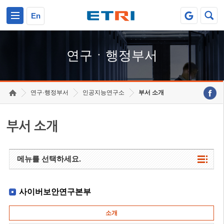
본문 바로가기
주요메뉴 바로가기
하단메뉴 바로가기
En
연구ㆍ행정부서
연구·행정부서
인공지능연구소
부서 소개
부서 소개
메뉴를 선택하세요.
사이버보안연구본부
소개