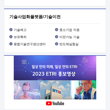
프로그램 개발
 상세이력ㅇ(붙 임1) 대상인력 A 상세이력ㅇ(붙
임2) 대상인력 B 상세이력
3. 신청방법 및 향후일정 등

신청방법: 이메일 (verdi@etri.re.kr)* <별첨양식>을 작성하여
기술사업화플랫폼/기술이전
제출
 문 의 처: ETRI사업화본부 기업성장지원부
기업성장지원전략실ㅇ오경석 책임 연구원 (T. 042-860-5076,
verdi@etri.re.kr)
 제출양식
ㅇ(별첨양식) ETRI연구인력
기술예고
중소기업 지원
현장지원 신청서 (기업)
보유특허
이전가능 기술
융합기술연구생산센터
반도체실험실