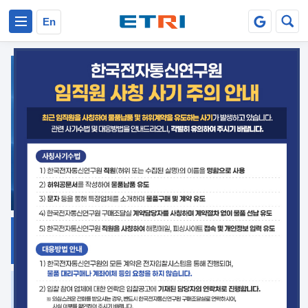
본문 바로가기
주요메뉴 바로가기
En
지식공유
ETRI 오픈소스
플랫폼
거버넌스 대응
발간자료