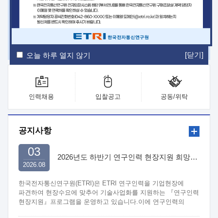
ETRI Insight
ETRI Journal
전자통신동향분석
ETRI 웹진
ETRI 간행물
전자도서관
[닫기]
오늘 하루 열지 않기
인력채용
입찰공고
공동/위탁
공지사항
03
2026년도 하반기 연구인력 현장지원 희망기업 신청/접수
2026.08
한국전자통신연구원(ETRI)은 ETRI 연구인력을 기업현장에
파견하여 현장수요에 맞추어 기술사업화를 지원하는 『연구인력
현장지원』프로그램을 운영하고 있습니다.이에 연구인력의
지원을 희망하는 중소.중견기업에서는 신청하여 주시기