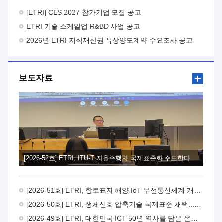
바랍니다.
2026년 8월 한국전자통신연구원장
1. 추진개요

추진목적: ETRI 인력을 기업현장에 파견. 기술지원을
[ETRI] CES 2027 참가기업 모집 공고
실시함으로써 ETRI 개발기술의 사업화를 지원하여
ETRI 기술 스케일업 R&BD 사업 공고
사업화성과를 극대화하고, 지원기업을 강견기업으로 육성하고자
함.
2026년 ETRI 지식재산권 유상양도계약 수요조사 공고
 신청자격: ETRI 협력기업 및 일반 ICT 중소기업*
협력기업: ETRI 창업/연구소기업, 기술이전/출자기업 등 ETRI
개발기술을 사업화하고자 하는 기업
 파견기간: 1년 이상
[최대 3년까지 연속지원 가능]* 연속지원은 지원완료 시점에서
보도자료
당해 지원실적과 차기 지원계획을 평가하여 결정
 기업부담:
연구인력 연봉기준 30 ~ 40%* (1년차) 연봉의 30%, (2 ~ 3년차)
연봉의 40%
 추진일정(1)희망기업 신청/접수(2)희망인력-
희망기업 매칭(3)현장조사/ 선정(심의)(4)협약체결(5)
기업파견8월 3일 ~ 14일
8월 17일 ~ 26일
9월초순
9월 중순
10월 이후* 상기일정은 희망인력-희망기업간 매칭 원활시를
가정한 것으로 상황에 따라 상당기간 일정이 지연될 수 있음. **
(1)희망인력-희망기업간 적합성이 낮다고 판단되거나, (2)
희망인력이 파견의사를 철회할 경우 후속 절차가 진행되지 않을
[2026-52호] ETRI, ITU-T 자율주행차 국제표준화 주도한다
수 있음.2. 현장지원 희망인력 및 상세이력
 희망인력
목록기술분야연구인력번호지원가능 기술반도체/
전자소자A반도체 소자(trasistor/diode) 제작 공정 전자소자 제작
[2026-51호] ETRI, 항로표지 해양 IoT 무선통신체계 개발 나선다
공정(FET / SBD 등 )유기물 반도체 소재 및 소자 설계, 합성 및
제작바이오센서 설계/제작토양/수질/가스 센서 설계/
[2026-50호] ETRI, 생체신호 압축기술 국제표준 채택...의료 AI 시대 연다
제작광소자응용B광 센서 및 응용 시스템시스템 제어 및 데이터
[2026-49호] ETRI, 대한민국 ICT 50년 역사를 담은 온라인 50년사 공개
처리FPGA 제어, VHDL 프로그램 개발Labview, Python, C