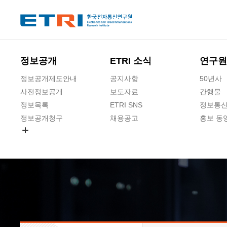
본문 바로가기
주요메뉴 바로가기
하단메뉴 바로가기
정보공개
ETRI 소식
연구원
정보공개제도안내
공지사항
50년사
사전정보공개
보도자료
간행물
정보목록
ETRI SNS
정보통신
정보공개청구
채용공고
홍보 동
경영공시
공공데이터개방
사업실명제