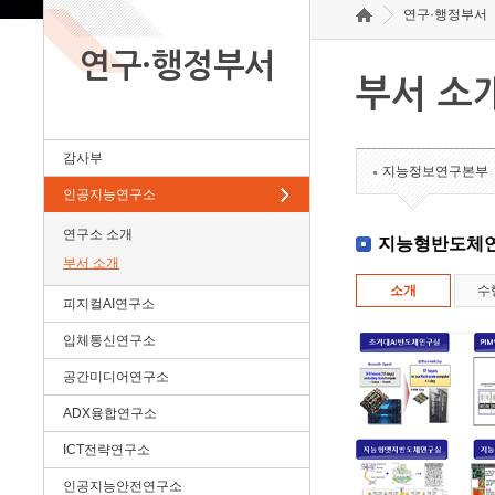
연구·행정부서
연구·행정부서
부서 소
감사부
지능정보연구본부
인공지능연구소
연구소 소개
지능형반도체
부서 소개
소개
수
피지컬AI연구소
입체통신연구소
공간미디어연구소
ADX융합연구소
ICT전략연구소
인공지능안전연구소