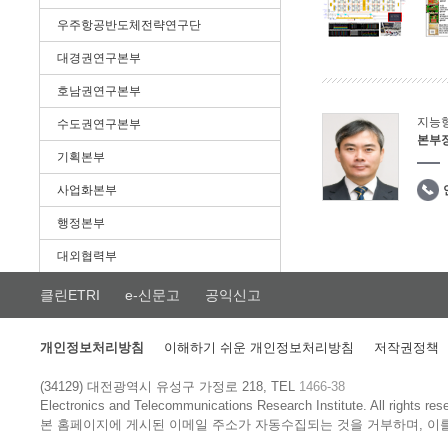
우주항공반도체전략연구단
대경권연구본부
호남권연구본부
지능
수도권연구본부
본부
기획본부
사업화본부
행정본부
대외협력부
클린ETRI
e-신문고
공익신고
개인정보처리방침
이해하기 쉬운 개인정보처리방침
저작권정책
(34129) 대전광역시 유성구 가정로 218, TEL
1466-38
Electronics and Telecommunications Research Institute.
All rights res
본 홈페이지에 게시된 이메일 주소가 자동수집되는 것을 거부하며, 이