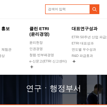
 홍보
클린 ETRI
대표연구성과
(윤리경영)
ETRI 50주년 산업 파
윤리헌장
ETRI 대표성과
인권경영
 체험관
연도별 우수성과
청렴·반부패경영
영상
R&D 파급효과
e-신문고(ETRI 신고센터)
지식공유플랫폼
공익신고
청렴포털 신고
고객의소리
연구ㆍ행정부서
수의계약 현황
부패징계 현황
감사결과공개