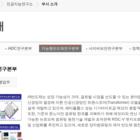
인공지능연구소
부서 소개
개
AIDC연구본부
지능형반도체연구본부
사이버보안연구본부
정책
연구본부
행업무
AI반도체는 성장 가능성이 크며, 글로벌 시장을 선도할 수 있는 
신경망의 절정에 이른 인공신경망인 트랜스포머(Transformer) 모
설계·개발하고 있으며, 페타플롭스 성능 기가바이트급 메모리 융합 N
또한, 기존의 폰노이만 컴퓨팅 한계를 극복하기 위해 메모리와 연산
가능한 뉴로모픽 컴퓨팅 원천기술 개발과 초저전력 RISC-V 엣지프로
및 산업화를 추진하고 있으며, 새로운 양자컴퓨팅의 제어 반도체 원천