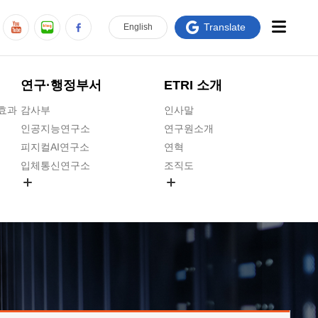
Translate
En
glish
연구·행정부서
ETRI 소개
급효과
감사부
인사말
인공지능연구소
연구원소개
피지컬AI연구소
연혁
입체통신연구소
조직도
공간미디어연구소
기타 공개정보
ADX융합연구소
원규 제·개정 예고
ICT전략연구소
연구원 고객헌장
인공지능안전연구소
ETRI CI
우주항공반도체전략연구단
주요업무연락처
대경권연구본부
찾아오시는길
호남권연구본부