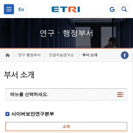
본문 바로가기
주요메뉴 바로가기
하단메뉴 바로가기
En
연구ㆍ행정부서
연구·행정부서
인공지능연구소
부서 소개
부서 소개
메뉴를 선택하세요.
사이버보안연구본부
소개