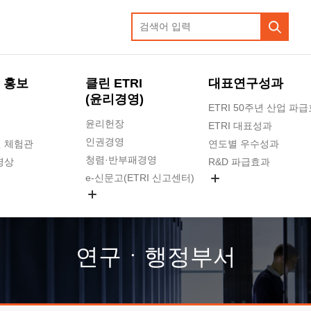
 홍보
클린 ETRI
대표연구성과
(윤리경영)
ETRI 50주년 산업 파
윤리헌장
ETRI 대표성과
인권경영
 체험관
연도별 우수성과
청렴·반부패경영
영상
R&D 파급효과
e-신문고(ETRI 신고센터)
지식공유플랫폼
공익신고
청렴포털 신고
고객의소리
연구ㆍ행정부서
수의계약 현황
부패징계 현황
감사결과공개