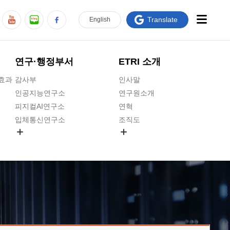
Translate
En
glish
연구·행정부서
ETRI 소개
급효과
감사부
인사말
인공지능연구소
연구원소개
피지컬AI연구소
연혁
입체통신연구소
조직도
공간미디어연구소
기타 공개정보
ADX융합연구소
원규 제·개정 예고
ICT전략연구소
연구원 고객헌장
인공지능안전연구소
ETRI CI
우주항공반도체전략연구단
주요업무연락처
대경권연구본부
찾아오시는길
호남권연구본부