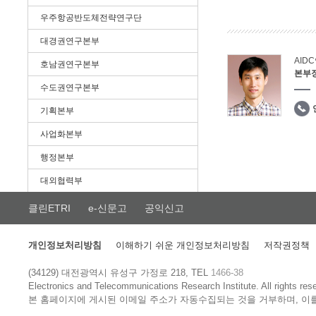
우주항공반도체전략연구단
대경권연구본부
AID
호남권연구본부
본부
수도권연구본부
기획본부
사업화본부
행정본부
대외협력부
클린ETRI
e-신문고
공익신고
개인정보처리방침
이해하기 쉬운 개인정보처리방침
저작권정책
(34129) 대전광역시 유성구 가정로 218, TEL
1466-38
Electronics and Telecommunications Research Institute.
All rights res
본 홈페이지에 게시된 이메일 주소가 자동수집되는 것을 거부하며, 이