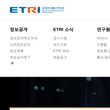
본문 바로가기
주요메뉴 바로가기
하단메뉴 바로가기
정보공개
ETRI 소식
연구원
정보공개제도안내
공지사항
50년사
사전정보공개
보도자료
간행물
정보목록
ETRI SNS
정보통신
정보공개청구
채용공고
홍보 동
경영공시
공공데이터개방
사업실명제