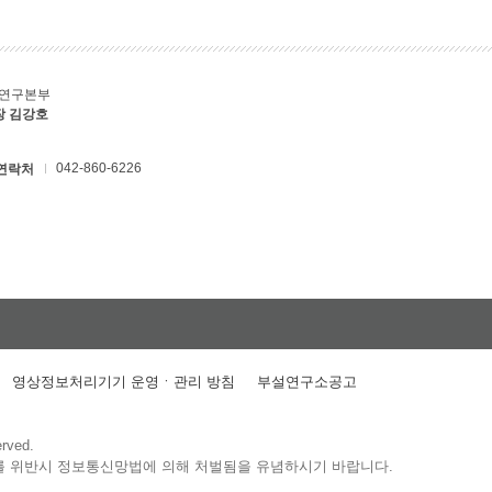
C연구본부
장 김강호
042-860-6226
연락처
영상정보처리기기 운영ㆍ관리 방침
부설연구소공고
erved.
를 위반시 정보통신망법에 의해 처벌됨을 유념하시기 바랍니다.