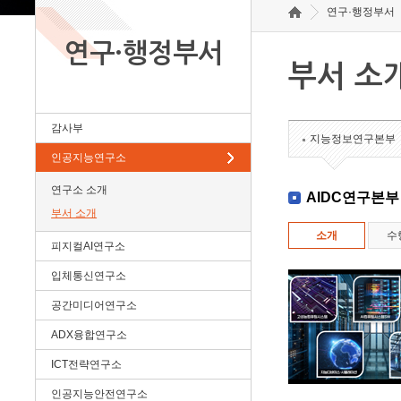
연구·행정부서
연구·행정부서
부서 소
감사부
지능정보연구본부
인공지능연구소
연구소 소개
AIDC연구본부
부서 소개
소개
수
피지컬AI연구소
입체통신연구소
공간미디어연구소
ADX융합연구소
ICT전략연구소
인공지능안전연구소