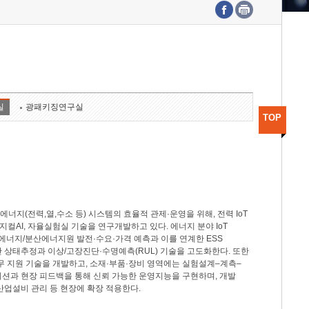
수도권연구본부
기획본부
사업화본부
행정본부
대외협력부
실
광패키징연구실
TOP
지(전력,열,수소 등) 시스템의 효율적 관제·운영을 위해, 전력 IoT
M, 피지컬AI, 자율실험실 기술을 연구개발하고 있다. 에너지 분야 IoT
너지/분산에너지원 발전·수요·가격 예측과 이를 연계한 ESS
반 상태추정과 이상/고장진단·수명예측(RUL) 기술을 고도화한다. 또한
무 지원 기술을 개발하고, 소재·부품·장비 영역에는 실험설계–계측–
이션과 현장 피드백을 통해 신뢰 가능한 운영지능을 구현하며, 개발
산업설비 관리 등 현장에 확장 적용한다.