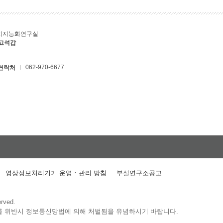
지지능화연구실
 고석갑
062-970-6677
연락처
영상정보처리기기 운영ㆍ관리 방침
부설연구소공고
erved.
를 위반시 정보통신망법에 의해 처벌됨을 유념하시기 바랍니다.