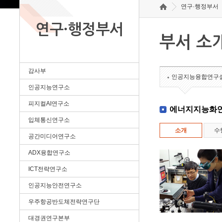
연구·행정부서
연구·행정부서
부서 소
감사부
인공지능융합연구
인공지능연구소
피지컬AI연구소
에너지지능화
입체통신연구소
소개
수
공간미디어연구소
ADX융합연구소
ICT전략연구소
인공지능안전연구소
우주항공반도체전략연구단
대경권연구본부