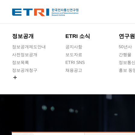
본문 바로가기
주요메뉴 바로가기
하단메뉴 바로가기
정보공개
ETRI 소식
연구원
정보공개제도안내
공지사항
50년사
사전정보공개
보도자료
간행물
정보목록
ETRI SNS
정보통신
정보공개청구
채용공고
홍보 동
경영공시
공공데이터개방
사업실명제