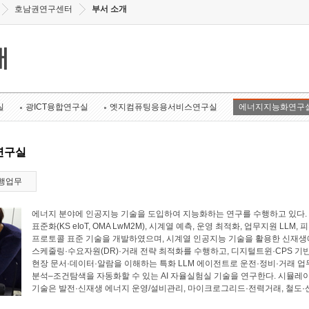
호남권연구센터
부서 소개
개
실
광ICT융합연구실
엣지컴퓨팅응용서비스연구실
에너지지능화연구
연구실
행업무
에너지 분야에 인공지능 기술을 도입하여 지능화하는 연구를 수행하고 있다. 에너
표준화(KS eIoT, OMA LwM2M), 시계열 예측, 운영 최적화, 업무지원 LL
프로토콜 표준 기술을 개발하였으며, 시계열 인공지능 기술을 활용한 신재생에
스케줄링·수요자원(DR)·거래 전략 최적화를 수행하고, 디지털트윈·CPS 기
현장 문서·데이터·알람을 이해하는 특화 LLM 에이전트로 운전·정비·거래 업
분석–조건탐색을 자동화할 수 있는 AI 자율실험실 기술을 연구한다. 시뮬레
기술은 발전·신재생 에너지 운영/설비관리, 마이크로그리드·전력거래, 철도·