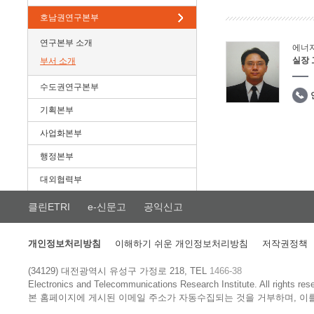
호남권연구본부
연구본부 소개
에너
실장
부서 소개
수도권연구본부
기획본부
사업화본부
행정본부
대외협력부
클린ETRI
e-신문고
공익신고
개인정보처리방침
이해하기 쉬운 개인정보처리방침
저작권정책
(34129) 대전광역시 유성구 가정로 218, TEL
1466-38
Electronics and Telecommunications Research Institute.
All rights res
본 홈페이지에 게시된 이메일 주소가 자동수집되는 것을 거부하며, 이