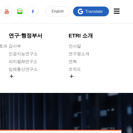
Translate
En
glish
연구·행정부서
ETRI 소개
급효과
감사부
인사말
인공지능연구소
연구원소개
피지컬AI연구소
연혁
입체통신연구소
조직도
공간미디어연구소
기타 공개정보
ADX융합연구소
원규 제·개정 예고
ICT전략연구소
연구원 고객헌장
인공지능안전연구소
ETRI CI
우주항공반도체전략연구단
주요업무연락처
대경권연구본부
찾아오시는길
호남권연구본부