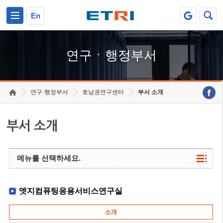
본문 바로가기
주요메뉴 바로가기
하단메뉴 바로가기
En
연구ㆍ행정부서
연구·행정부서
호남권연구센터
부서 소개
부서 소개
메뉴를 선택하세요.
엣지컴퓨팅응용서비스연구실
소개