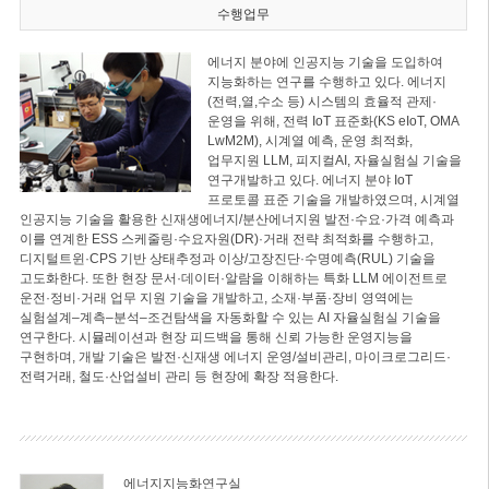
수행업무
에너지 분야에 인공지능 기술을 도입하여
지능화하는 연구를 수행하고 있다. 에너지
(전력,열,수소 등) 시스템의 효율적 관제·
운영을 위해, 전력 IoT 표준화(KS eIoT, OMA
LwM2M), 시계열 예측, 운영 최적화,
업무지원 LLM, 피지컬AI, 자율실험실 기술을
연구개발하고 있다. 에너지 분야 IoT
프로토콜 표준 기술을 개발하였으며, 시계열
인공지능 기술을 활용한 신재생에너지/분산에너지원 발전·수요·가격 예측과
이를 연계한 ESS 스케줄링·수요자원(DR)·거래 전략 최적화를 수행하고,
디지털트윈·CPS 기반 상태추정과 이상/고장진단·수명예측(RUL) 기술을
고도화한다. 또한 현장 문서·데이터·알람을 이해하는 특화 LLM 에이전트로
운전·정비·거래 업무 지원 기술을 개발하고, 소재·부품·장비 영역에는
실험설계–계측–분석–조건탐색을 자동화할 수 있는 AI 자율실험실 기술을
연구한다. 시뮬레이션과 현장 피드백을 통해 신뢰 가능한 운영지능을
구현하며, 개발 기술은 발전·신재생 에너지 운영/설비관리, 마이크로그리드·
전력거래, 철도·산업설비 관리 등 현장에 확장 적용한다.
에너지지능화연구실