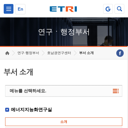
본문 바로가기
주요메뉴 바로가기
하단메뉴 바로가기
En
연구ㆍ행정부서
연구·행정부서
호남권연구센터
부서 소개
부서 소개
메뉴를 선택하세요.
에너지지능화연구실
소개