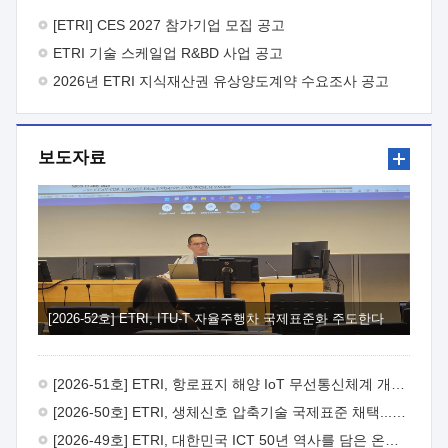
바랍니다.
2026년 8월 한국전자통신연구원장
1. 추진개요

추진목적: ETRI 인력을 기업현장에 파견. 기술지원을
[ETRI] CES 2027 참가기업 모집 공고
실시함으로써 ETRI 개발기술의 사업화를 지원하여
ETRI 기술 스케일업 R&BD 사업 공고
사업화성과를 극대화하고, 지원기업을 강견기업으로 육성하고자
함.
2026년 ETRI 지식재산권 유상양도계약 수요조사 공고
 신청자격: ETRI 협력기업 및 일반 ICT 중소기업*
협력기업: ETRI 창업/연구소기업, 기술이전/출자기업 등 ETRI
개발기술을 사업화하고자 하는 기업
 파견기간: 1년 이상
[최대 3년까지 연속지원 가능]* 연속지원은 지원완료 시점에서
보도자료
당해 지원실적과 차기 지원계획을 평가하여 결정
 기업부담:
연구인력 연봉기준 30 ~ 40%* (1년차) 연봉의 30%, (2 ~ 3년차)
연봉의 40%
 추진일정(1)희망기업 신청/접수(2)희망인력-
희망기업 매칭(3)현장조사/ 선정(심의)(4)협약체결(5)
기업파견8월 3일 ~ 14일
8월 17일 ~ 26일
9월초순
9월 중순
10월 이후* 상기일정은 희망인력-희망기업간 매칭 원활시를
가정한 것으로 상황에 따라 상당기간 일정이 지연될 수 있음. **
(1)희망인력-희망기업간 적합성이 낮다고 판단되거나, (2)
희망인력이 파견의사를 철회할 경우 후속 절차가 진행되지 않을
[2026-52호] ETRI, ITU-T 자율주행차 국제표준화 주도한다
수 있음.2. 현장지원 희망인력 및 상세이력
 희망인력
목록기술분야연구인력번호지원가능 기술반도체/
전자소자A반도체 소자(trasistor/diode) 제작 공정 전자소자 제작
[2026-51호] ETRI, 항로표지 해양 IoT 무선통신체계 개발 나선다
공정(FET / SBD 등 )유기물 반도체 소재 및 소자 설계, 합성 및
제작바이오센서 설계/제작토양/수질/가스 센서 설계/
[2026-50호] ETRI, 생체신호 압축기술 국제표준 채택...의료 AI 시대 연다
제작광소자응용B광 센서 및 응용 시스템시스템 제어 및 데이터
[2026-49호] ETRI, 대한민국 ICT 50년 역사를 담은 온라인 50년사 공개
처리FPGA 제어, VHDL 프로그램 개발Labview, Python, C