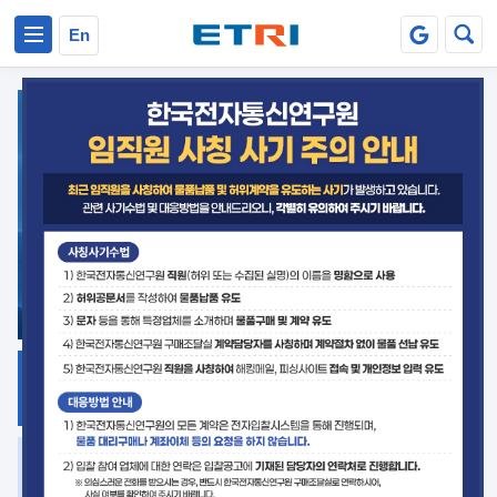
본문 바로가기
주요메뉴 바로가기
En
지식공유
ETRI 오픈소스
플랫폼
거버넌스 대응
발간자료