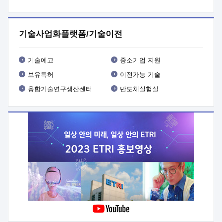
프로그램 개발
 상세이력ㅇ(붙 임1) 대상인력 A 상세이력ㅇ(붙
임2) 대상인력 B 상세이력
3. 신청방법 및 향후일정 등

신청방법: 이메일 (verdi@etri.re.kr)* <별첨양식>을 작성하여
기술사업화플랫폼/기술이전
제출
 문 의 처: ETRI사업화본부 기업성장지원부
기업성장지원전략실ㅇ오경석 책임 연구원 (T. 042-860-5076,
verdi@etri.re.kr)
 제출양식
ㅇ(별첨양식) ETRI연구인력
기술예고
중소기업 지원
현장지원 신청서 (기업)
보유특허
이전가능 기술
융합기술연구생산센터
반도체실험실