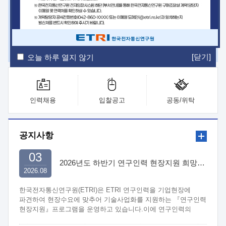
ETRI Insight
ETRI Journal
전자통신동향분석
ETRI 웹진
ETRI 간행물
전자도서관
[닫기]
오늘 하루 열지 않기
인력채용
입찰공고
공동/위탁
공지사항
03
2026년도 하반기 연구인력 현장지원 희망기업 신청/접수
2026.08
한국전자통신연구원(ETRI)은 ETRI 연구인력을 기업현장에
파견하여 현장수요에 맞추어 기술사업화를 지원하는 『연구인력
현장지원』프로그램을 운영하고 있습니다.이에 연구인력의
지원을 희망하는 중소.중견기업에서는 신청하여 주시기