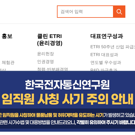
 홍보
클린 ETRI
대표연구성과
(윤리경영)
ETRI 50주년 산업 파
윤리헌장
ETRI 대표성과
인권경영
 체험관
연도별 우수성과
청렴·반부패경영
영상
R&D 파급효과
e-신문고(ETRI 신고센터)
지식공유플랫폼
공익신고
청렴포털 신고
고객의소리
수의계약 현황
부패징계 현황
감사결과공개