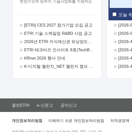
현장수요에 맞추어 기술사업화를 지원하는
『연구인력 현장지원』프로그램을
운영하고 있습니다.이에 연구인력의 지원을
오늘 하
희망하는 중소.중견기업에서는 신청하여
주시기 바랍니다.
2026년 8월
[ETRI] CES 2027 참가기업 모집 공고
한국전자통신연구원장
1. 추진개요

ETRI 기술 스케일업 R&BD 사업 공고
추진목적: ETRI 인력을 기업현장에 파견.
기술지원을 실시함으로써 ETRI 개발기술의
2026년 ETRI 지식재산권 유상양도계약 수요조사 공고
사업화를 지원하여 사업화성과를
ETRI 테크비즈 인사이트 8호(TechBiz Insight Vol.8) 발간
극대화하고, 지원기업을 강견기업으로
육성하고자 함.
 신청자격: ETRI
KRnet 2026 행사 안내
협력기업 및 일반 ICT 중소기업* 협력기업:
K-디지털 챌린지_NET 챌린지 캠프 시즌13 안내
ETRI 창업/연구소기업, 기술이전/출자기업
등 ETRI 개발기술을 사업화하고자 하는
기업
 파견기간: 1년 이상 [최대 3년까지
연속지원 가능]* 연속지원은 지원완료
시점에서 당해 지원실적과 차기 지원계획을
평가하여 결정
 기업부담: 연구인력
연봉기준 30 ~ 40%* (1년차) 연봉의 30%,
클린ETRI
e-신문고
공익신고
(2 ~ 3년차) 연봉의 40%
 추진일정(1)
희망기업 신청/접수(2)희망인력-희망기업
매칭(3)현장조사/ 선정(심의)(4)협약체결
개인정보처리방침
이해하기 쉬운 개인정보처리방침
저작권정책
(5)기업파견8월 3일 ~ 14일
8월 17일 ~
26일
9월초순
9월 중순
10월 이후*