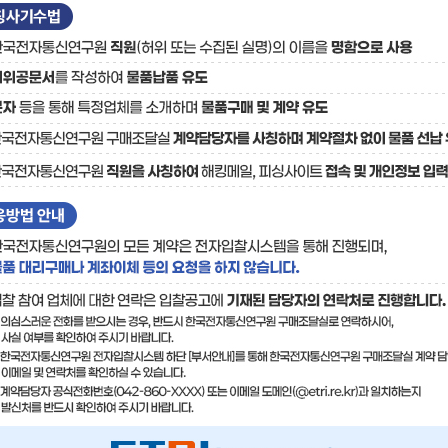
료
기술사업화플랫폼/기술
기술예고
중소기
보유특허
이전가
융합기술연구생산센터
반도