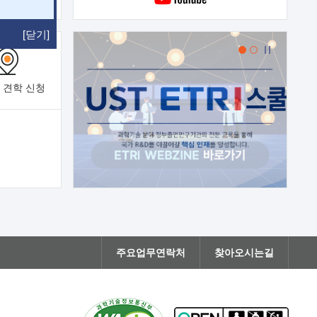
[닫기]
 견학
신청
주요업무연락처
찾아오시는길