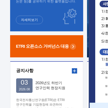
논문 등)를 공유하기 위한 플랫폼입니다.
자세히보기
ETRI 오픈소스
거버넌스 대응
공지사항
보도자
03
2026년도 하반기
연구인력 현장지원
2026.08
희망기업 신청/접수
한국전자통신연구원(ETRI)은 ETRI
연구인력을 기업현장에 파견하여