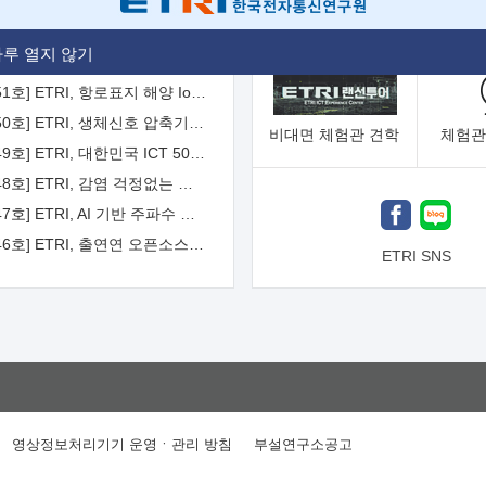
[2026-52호] ETRI, ITU-T 자율주행차 국제표준화 주도한다
루 열지 않기
[2026-51호] ETRI, 항로표지 해양 IoT 무선통신체계 개발 나선다
[2026-50호] ETRI, 생체신호 압축기술 국제표준 채택...의료 AI 시대 연다
비대면
체험관 견학
체험관
[2026-49호] ETRI, 대한민국 ICT 50년 역사를 담은 온라인 50년사 공개
[2026-48호] ETRI, 감염 걱정없는 공중 터치 인터페이스 시대 연다
[2026-47호] ETRI, AI 기반 주파수 예측기술 국제표준 이끌어
[2026-46호] ETRI, 출연연 오픈소스 협의체 '범출연연'으로 확대 운영
ETRI SNS
영상정보처리기기 운영ㆍ관리 방침
부설연구소공고