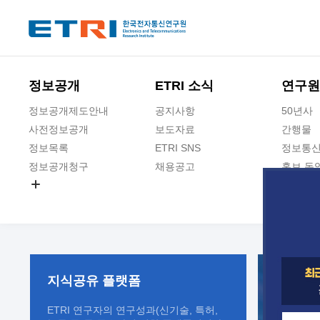
본문 바로가기
주요메뉴 바로가기
정보공개
ETRI 소식
연구원
정보공개제도안내
공지사항
50년사
사전정보공개
보도자료
간행물
정보목록
ETRI SNS
정보통신
정보공개청구
채용공고
홍보 동
경영공시
공공데이터개방
사업실명제
지식공유
플랫폼
ETRI 연구자의 연구성과(신기술, 특허,