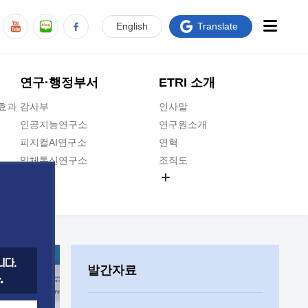
En
glish
Translate
연구·행정부서
ETRI 소개
급효과
감사부
인사말
인공지능연구소
연구원소개
피지컬AI연구소
연혁
입체통신연구소
조직도
공간미디어연구소
기타 공개정보
ADX융합연구소
원규 제·개정 예고
ICT전략연구소
연구원 고객헌장
인공지능안전연구소
ETRI CI
우주항공반도체전략연구단
주요업무연락처
발간자료
대경권연구본부
찾아오시는길
호남권연구본부