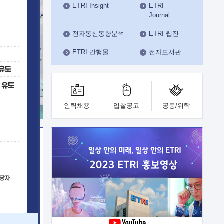
ETRI Insight
ETRI
수도권연구본부
Journal
기획본부
사업화본부
전자통신동향분석
ETRI 웹진
행정본부
ETRI 간행물
전자도서관
대외협력부
인력채용
입찰공고
공동/위탁
이전
업 지원
능 기술
체실험실