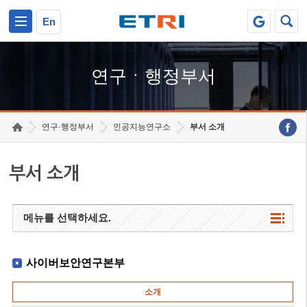
본문 바로가기
주요메뉴 바로가기
하단메뉴 바로가기
En
연구ㆍ행정부서
연구·행정부서
인공지능연구소
부서 소개
부서 소개
메뉴를 선택하세요.
사이버보안연구본부
소개