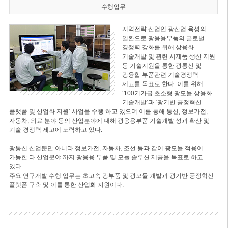
수행업무
지역전략 산업인 광산업 육성의
일환으로 광응용부품의 글로벌
경쟁력 강화를 위해 상용화
기술개발 및 관련 시제품 생산 지원
등 기술지원을 통한 광통신 및
광융합 부품관련 기술경쟁력
제고를 목표로 한다. 이를 위해
‘100기가급 초소형 광모듈 상용화
기술개발’과 ‘광기반 공정혁신
플랫폼 및 산업화 지원’ 사업을 수행 하고 있으며 이를 통해 통신, 정보가전,
자동차, 의료 분야 등의 산업분야에 대해 광응용부품 기술개발 성과 확산 및
기술 경쟁력 제고에 노력하고 있다.
광통신 산업뿐만 아니라 정보가전, 자동차, 조선 등과 같이 광모듈 적용이
가능한 타 산업분야 까지 광응용 부품 및 모듈 솔루션 제공을 목표로 하고
있다.
주요 연구개발 수행 업무는 초고속 광부품 및 광모듈 개발과 광기반 공정혁신
플랫폼 구축 및 이를 통한 산업화 지원이다.