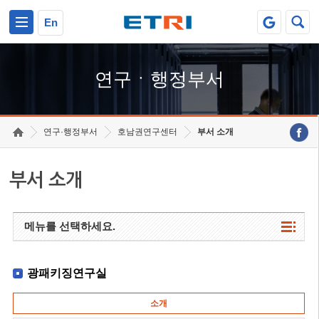
본문 바로가기
주요메뉴 바로가기
하단메뉴 바로가기
En
연구ㆍ행정부서
연구·행정부서
호남권연구센터
부서 소개
부서 소개
메뉴를 선택하세요.
광패키징연구실
소개