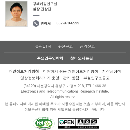
광패키징연구실
실장 권상진
062-970-6599
연락처
클린ETRI
e-신문고
공익신고
주요업무연락처
찾아오시는길
개인정보처리방침
이해하기 쉬운 개인정보처리방침
저작권정책
영상정보처리기기 운영ㆍ관리 방침
부설연구소공고
(34129) 대전광역시 유성구 가정로 218, TEL
1466-38
Electronics and Telecommunications Research Institute.
All rights reserved.
본 홈페이지에 게시된 이메일 주소가 자동수집되는 것을 거부하며, 이를 위반시
정보통신망법에 의해 처벌됨을 유념하시기 바랍니다.