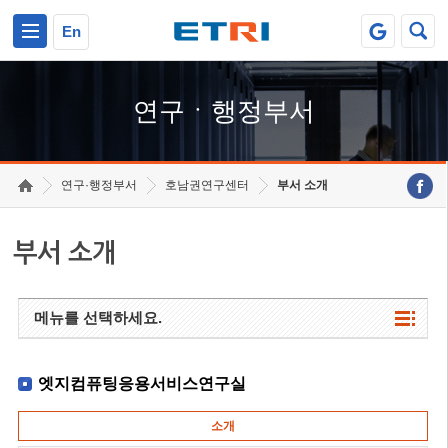
본문 바로가기
주요메뉴 바로가기
하단메뉴 바로가기
En
연구ㆍ행정부서
연구·행정부서
호남권연구센터
부서 소개
부서 소개
메뉴를 선택하세요.
엣지컴퓨팅응용서비스연구실
소개