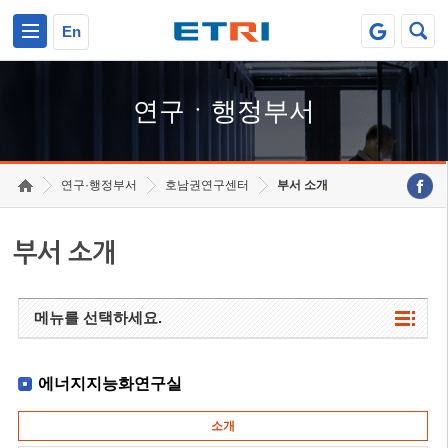
본문 바로가기
주요메뉴 바로가기
하단메뉴 바로가기
En
연구ㆍ행정부서
연구·행정부서
호남권연구센터
부서 소개
부서 소개
메뉴를 선택하세요.
에너지지능화연구실
소개