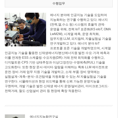
수행업무
에너지 분야에 인공지능 기술을 도입하여
지능화하는 연구를 수행하고 있다. 에너지
(전력,열,수소 등) 시스템의 효율적 관제·
운영을 위해, 전력 IoT 표준화(KS eIoT, OMA
LwM2M), 시계열 예측, 운영 최적화,
업무지원 LLM, 피지컬AI, 자율실험실 기술을
연구개발하고 있다. 에너지 분야 IoT
프로토콜 표준 기술을 개발하였으며, 시계열
인공지능 기술을 활용한 신재생에너지/분산에너지원 발전·수요·가격 예측과
이를 연계한 ESS 스케줄링·수요자원(DR)·거래 전략 최적화를 수행하고,
디지털트윈·CPS 기반 상태추정과 이상/고장진단·수명예측(RUL) 기술을
고도화한다. 또한 현장 문서·데이터·알람을 이해하는 특화 LLM 에이전트로
운전·정비·거래 업무 지원 기술을 개발하고, 소재·부품·장비 영역에는
실험설계–계측–분석–조건탐색을 자동화할 수 있는 AI 자율실험실 기술을
연구한다. 시뮬레이션과 현장 피드백을 통해 신뢰 가능한 운영지능을
구현하며, 개발 기술은 발전·신재생 에너지 운영/설비관리, 마이크로그리드·
전력거래, 철도·산업설비 관리 등 현장에 확장 적용한다.
에너지지능화연구실