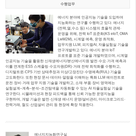
수행업무
에너지 분야에 인공지능 기술을 도입하여
지능화하는 연구를 수행하고 있다. 에너지
(전력,열,수소 등) 시스템의 효율적 관제·
운영을 위해, 전력 IoT 표준화(KS eIoT, OMA
LwM2M), 시계열 예측, 운영 최적화,
업무지원 LLM, 피지컬AI, 자율실험실 기술을
연구개발하고 있다. 에너지 분야 IoT
프로토콜 표준 기술을 개발하였으며, 시계열
인공지능 기술을 활용한 신재생에너지/분산에너지원 발전·수요·가격 예측과
이를 연계한 ESS 스케줄링·수요자원(DR)·거래 전략 최적화를 수행하고,
디지털트윈·CPS 기반 상태추정과 이상/고장진단·수명예측(RUL) 기술을
고도화한다. 또한 현장 문서·데이터·알람을 이해하는 특화 LLM 에이전트로
운전·정비·거래 업무 지원 기술을 개발하고, 소재·부품·장비 영역에는
실험설계–계측–분석–조건탐색을 자동화할 수 있는 AI 자율실험실 기술을
연구한다. 시뮬레이션과 현장 피드백을 통해 신뢰 가능한 운영지능을
구현하며, 개발 기술은 발전·신재생 에너지 운영/설비관리, 마이크로그리드·
전력거래, 철도·산업설비 관리 등 현장에 확장 적용한다.
에너지지능화연구실