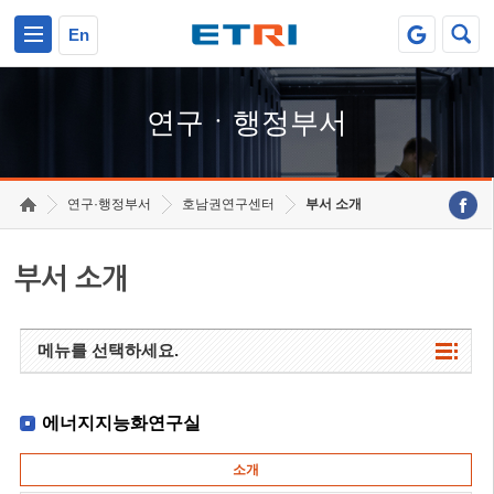
본문 바로가기
주요메뉴 바로가기
하단메뉴 바로가기
En
연구ㆍ행정부서
연구·행정부서
호남권연구센터
부서 소개
부서 소개
메뉴를 선택하세요.
에너지지능화연구실
소개