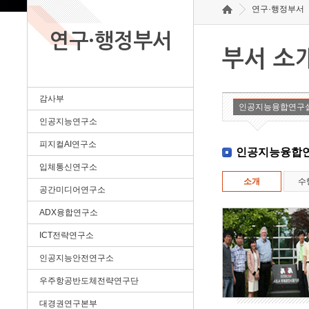
연구·행정부서
연구·행정부서
부서 소
감사부
인공지능융합연구
인공지능연구소
피지컬AI연구소
인공지능융합
입체통신연구소
소개
수
공간미디어연구소
ADX융합연구소
ICT전략연구소
인공지능안전연구소
우주항공반도체전략연구단
대경권연구본부