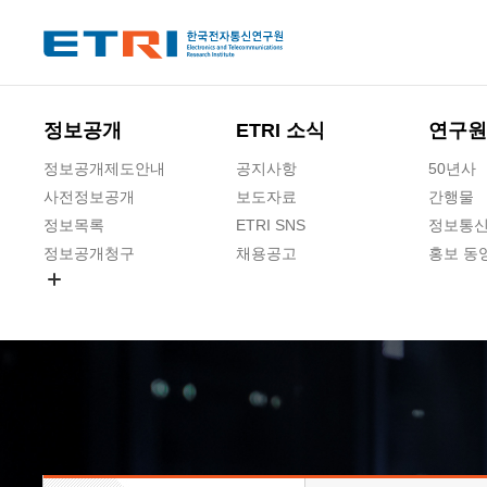
본문 바로가기
주요메뉴 바로가기
하단메뉴 바로가기
정보공개
ETRI 소식
연구원
정보공개제도안내
공지사항
50년사
사전정보공개
보도자료
간행물
정보목록
ETRI SNS
정보통신
정보공개청구
채용공고
홍보 동
경영공시
공공데이터개방
사업실명제