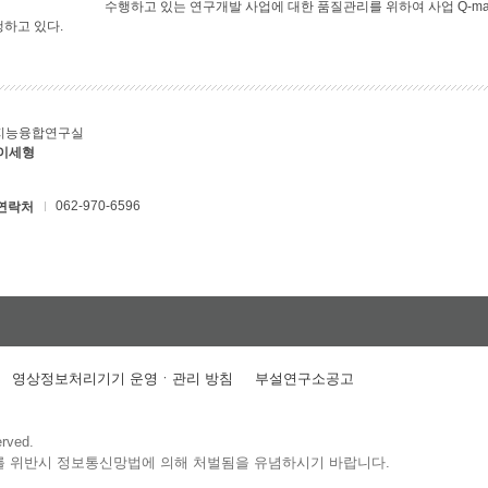
수행하고 있는 연구개발 사업에 대한 품질관리를 위하여 사업 Q-ma
행하고 있다.
지능융합연구실
 이세형
062-970-6596
연락처
영상정보처리기기 운영ㆍ관리 방침
부설연구소공고
erved.
를 위반시 정보통신망법에 의해 처벌됨을 유념하시기 바랍니다.