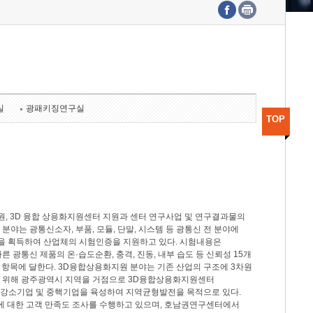
수도권연구본부
기획본부
사업화본부
행정본부
대외협력부
실
광패키징연구실
TOP
, 3D 융합 상용화지원센터 지원과 센터 연구사업 및 연구결과물의
분야는 광통신소자, 부품, 모듈, 단말, 시스템 등 광통신 전 분야에
을 획득하여 산업체의 시험인증을 지원하고 있다. 시험내용은
제시험규격에 따른 광통신 제품의 온·습도순환, 충격, 진동, 내부 습도 등 신뢰성 15개
2개 항목에 달한다. 3D융합상용화지원 분야는 기존 산업의 구조에 3차원
을 위해 광주광역시 지역을 거점으로 3D융합상용화지원센터
 강소기업 및 중핵기업을 육성하여 지역균형발전을 목적으로 있다.
활동에 대한 고객 만족도 조사를 수행하고 있으며, 호남권연구센터에서