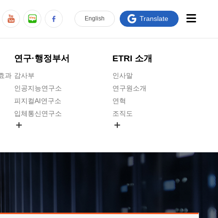
Translate
En
glish
연구·행정부서
ETRI 소개
급효과
감사부
인사말
인공지능연구소
연구원소개
피지컬AI연구소
연혁
입체통신연구소
조직도
공간미디어연구소
기타 공개정보
ADX융합연구소
원규 제·개정 예고
ICT전략연구소
연구원 고객헌장
인공지능안전연구소
ETRI CI
우주항공반도체전략연구단
주요업무연락처
대경권연구본부
찾아오시는길
호남권연구본부