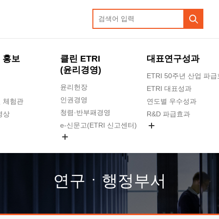
 홍보
클린 ETRI
대표연구성과
(윤리경영)
ETRI 50주년 산업 파
윤리헌장
ETRI 대표성과
인권경영
 체험관
연도별 우수성과
청렴·반부패경영
영상
R&D 파급효과
e-신문고(ETRI 신고센터)
지식공유플랫폼
공익신고
청렴포털 신고
고객의소리
연구ㆍ행정부서
수의계약 현황
부패징계 현황
감사결과공개