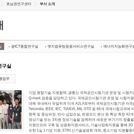
호남권연구센터
부서 소개
개
실
광ICT융합연구실
엣지컴퓨팅응용서비스연구실
에너지지능화연구
연구실
행업무
기업 융합기술 지원협력, 광통신 국제공인시험기관 운영 및 시험지원
Q-mark 검증을 담당하고 있다. 국제공인시험기관 운영 및 시험지원 
대해 국내에서 유일하게 미국 A2LA로부터 국제공인시험기관 자격
Telcordia, IEEE, IEC, TIA/EIA, MIL-STD 등 66개 국
항목 및 중심파장, 반사·삽입손실, 편광모드 분산 등 특성 측정 4
영상기술 또는 3차원 정보기술을 접목하여 새로운 부가가치 창출
지원인프라 구축 및 상용화지원서비스, 기술사업화지원을 통해 3D
또한 1실 1기업 지원, ETRI 신기술설명회 개최, 중소기업 지원