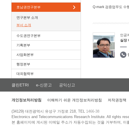
Q-mark 검증업무도 수
호남권연구본부
연구본부 소개
부서 소개
인공
수도권연구본부
실장
기획본부
사업화본부
행정본부
대외협력부
클린ETRI
e-신문고
공익신고
개인정보처리방침
이해하기 쉬운 개인정보처리방침
저작권정책
(34129) 대전광역시 유성구 가정로 218, TEL
1466-38
Electronics and Telecommunications Research Institute.
All rights res
본 홈페이지에 게시된 이메일 주소가 자동수집되는 것을 거부하며, 이