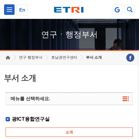
본문 바로가기
주요메뉴 바로가기
하단메뉴 바로가기
En
연구ㆍ행정부서
연구·행정부서
호남권연구센터
부서 소개
부서 소개
메뉴를 선택하세요.
광ICT융합연구실
소개