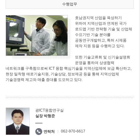
수행업무
호남권지역 산업을 육성하기
위하여 지역산업과 연계된 국가
로드맵 기반 전략형 기술 및 산업체
수요기반 기술 분야를
공동연구개발하고, 특허 시제품
제작 지원 등을 수행하고 있다.
또한 기술교류회 및 신기술설명회
운영을 통하여 상생협력
네트워크를 구축함으로써 ICT 융합 핵심기술을 지역산업체에 보급 확산하고,
현장 밀착형 애로기술지원, 기술상담, 정보제공 등을 통해 지역산업체
기술경쟁력 제고와 매출 증대를 도모하고 있다.
광ICT융합연구실
실장 박형준
062-970-6617
연락처