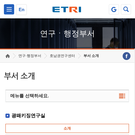
본문 바로가기
주요메뉴 바로가기
하단메뉴 바로가기
En
연구ㆍ행정부서
연구·행정부서
호남권연구센터
부서 소개
부서 소개
메뉴를 선택하세요.
광패키징연구실
소개