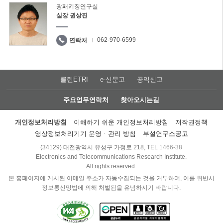
광패키징연구실
실장 권상진
062-970-6599
연락처
클린ETRI
e-신문고
공익신고
주요업무연락처
찾아오시는길
개인정보처리방침
이해하기 쉬운 개인정보처리방침
저작권정책
영상정보처리기기 운영ㆍ관리 방침
부설연구소공고
(34129) 대전광역시 유성구 가정로 218, TEL
1466-38
Electronics and Telecommunications Research Institute.
All rights reserved.
본 홈페이지에 게시된 이메일 주소가 자동수집되는 것을 거부하며, 이를 위반시
정보통신망법에 의해 처벌됨을 유념하시기 바랍니다.