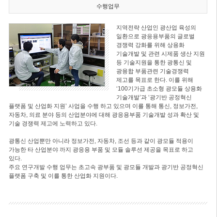
수행업무
지역전략 산업인 광산업 육성의
일환으로 광응용부품의 글로벌
경쟁력 강화를 위해 상용화
기술개발 및 관련 시제품 생산 지원
등 기술지원을 통한 광통신 및
광융합 부품관련 기술경쟁력
제고를 목표로 한다. 이를 위해
‘100기가급 초소형 광모듈 상용화
기술개발’과 ‘광기반 공정혁신
플랫폼 및 산업화 지원’ 사업을 수행 하고 있으며 이를 통해 통신, 정보가전,
자동차, 의료 분야 등의 산업분야에 대해 광응용부품 기술개발 성과 확산 및
기술 경쟁력 제고에 노력하고 있다.
광통신 산업뿐만 아니라 정보가전, 자동차, 조선 등과 같이 광모듈 적용이
가능한 타 산업분야 까지 광응용 부품 및 모듈 솔루션 제공을 목표로 하고
있다.
주요 연구개발 수행 업무는 초고속 광부품 및 광모듈 개발과 광기반 공정혁신
플랫폼 구축 및 이를 통한 산업화 지원이다.