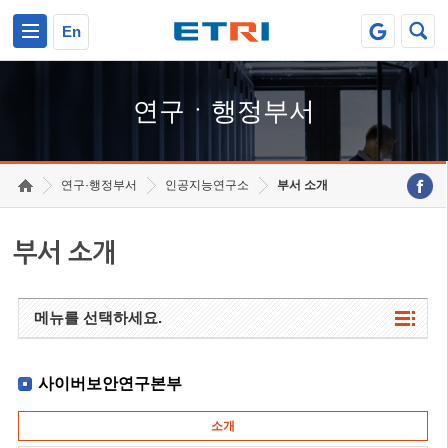
본문 바로가기
주요메뉴 바로가기
하단메뉴 바로가기
En
연구ㆍ행정부서
연구·행정부서
인공지능연구소
부서 소개
부서 소개
메뉴를 선택하세요.
사이버보안연구본부
소개