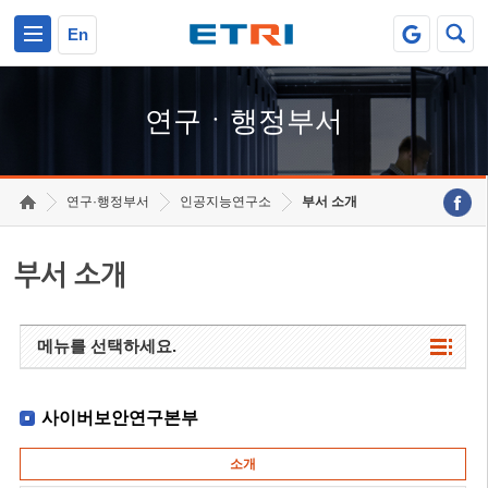
본문 바로가기
주요메뉴 바로가기
하단메뉴 바로가기
En
연구ㆍ행정부서
연구·행정부서
인공지능연구소
부서 소개
부서 소개
메뉴를 선택하세요.
사이버보안연구본부
소개