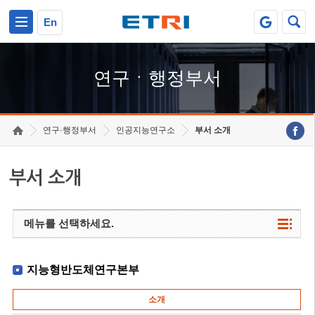
본문 바로가기
주요메뉴 바로가기
하단메뉴 바로가기
En
연구ㆍ행정부서
연구·행정부서
인공지능연구소
부서 소개
부서 소개
메뉴를 선택하세요.
지능형반도체연구본부
소개