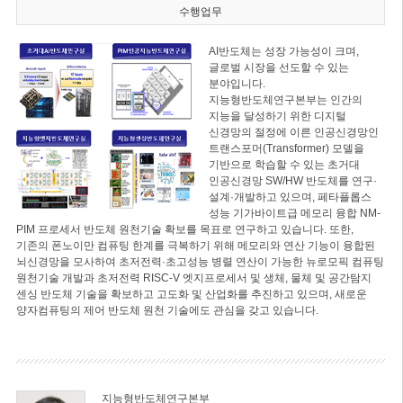
수행업무
AI반도체는 성장 가능성이 크며,
글로벌 시장을 선도할 수 있는
분야입니다.
지능형반도체연구본부는 인간의
지능을 달성하기 위한 디지털
신경망의 절정에 이른 인공신경망인
트랜스포머(Transformer) 모델을
기반으로 학습할 수 있는 초거대
인공신경망 SW/HW 반도체를 연구·
설계·개발하고 있으며, 페타플롭스
성능 기가바이트급 메모리 융합 NM-
PIM 프로세서 반도체 원천기술 확보를 목표로 연구하고 있습니다. 또한,
기존의 폰노이만 컴퓨팅 한계를 극복하기 위해 메모리와 연산 기능이 융합된
뇌신경망을 모사하여 초저전력·초고성능 병렬 연산이 가능한 뉴로모픽 컴퓨팅
원천기술 개발과 초저전력 RISC-V 엣지프로세서 및 생체, 물체 및 공간탐지
센싱 반도체 기술을 확보하고 고도화 및 산업화를 추진하고 있으며, 새로운
양자컴퓨팅의 제어 반도체 원천 기술에도 관심을 갖고 있습니다.
지능형반도체연구본부