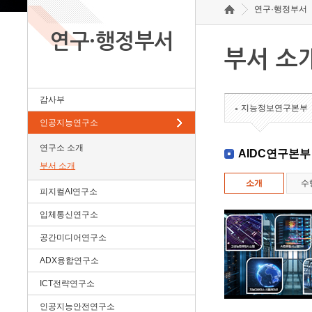
연구·행정부서
연구·행정부서
부서 소
감사부
지능정보연구본부
인공지능연구소
연구소 소개
AIDC연구본부
부서 소개
소개
수
피지컬AI연구소
입체통신연구소
공간미디어연구소
ADX융합연구소
ICT전략연구소
인공지능안전연구소