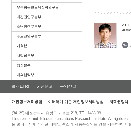
우주항공반도체전략연구단
대경권연구본부
AID
호남권연구본부
본부
수도권연구본부
기획본부
사업화본부
행정본부
대외협력부
클린ETRI
e-신문고
공익신고
개인정보처리방침
이해하기 쉬운 개인정보처리방침
저작권정책
(34129) 대전광역시 유성구 가정로 218, TEL
1466-38
Electronics and Telecommunications Research Institute.
All rights res
본 홈페이지에 게시된 이메일 주소가 자동수집되는 것을 거부하며, 이