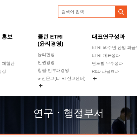
 홍보
클린 ETRI
대표연구성과
(윤리경영)
ETRI 50주년 산업 파
윤리헌장
ETRI 대표성과
인권경영
 체험관
연도별 우수성과
청렴·반부패경영
영상
R&D 파급효과
e-신문고(ETRI 신고센터)
지식공유플랫폼
공익신고
청렴포털 신고
고객의소리
연구ㆍ행정부서
수의계약 현황
부패징계 현황
감사결과공개