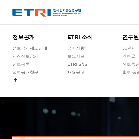
본문 바로가기
주요메뉴 바로가기
하단메뉴 바로가기
정보공개
ETRI 소식
연구원
정보공개제도안내
공지사항
50년사
사전정보공개
보도자료
간행물
정보목록
ETRI SNS
정보통신
정보공개청구
채용공고
홍보 동
경영공시
공공데이터개방
사업실명제