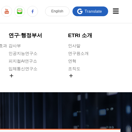
Translate
En
glish
연구·행정부서
ETRI 소개
급효과
감사부
인사말
인공지능연구소
연구원소개
피지컬AI연구소
연혁
입체통신연구소
조직도
공간미디어연구소
기타 공개정보
ADX융합연구소
원규 제·개정 예고
ICT전략연구소
연구원 고객헌장
인공지능안전연구소
ETRI CI
우주항공반도체전략연구단
주요업무연락처
대경권연구본부
찾아오시는길
호남권연구본부