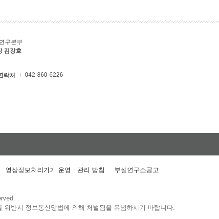
C연구본부
장 김강호
042-860-6226
연락처
영상정보처리기기 운영ㆍ관리 방침
부설연구소공고
erved.
를 위반시 정보통신망법에 의해 처벌됨을 유념하시기 바랍니다.