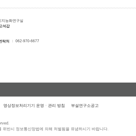
지지능화연구실
 고석갑
062-970-6677
연락처
영상정보처리기기 운영ㆍ관리 방침
부설연구소공고
erved.
를 위반시 정보통신망법에 의해 처벌됨을 유념하시기 바랍니다.