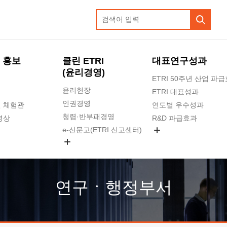
 홍보
클린 ETRI
대표연구성과
(윤리경영)
ETRI 50주년 산업 파
윤리헌장
ETRI 대표성과
인권경영
 체험관
연도별 우수성과
청렴·반부패경영
영상
R&D 파급효과
e-신문고(ETRI 신고센터)
지식공유플랫폼
공익신고
청렴포털 신고
고객의소리
연구ㆍ행정부서
수의계약 현황
부패징계 현황
감사결과공개