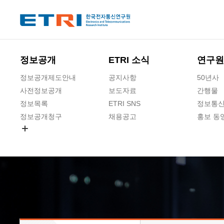
본문 바로가기
주요메뉴 바로가기
하단메뉴 바로가기
정보공개
ETRI 소식
연구원
정보공개제도안내
공지사항
50년사
사전정보공개
보도자료
간행물
정보목록
ETRI SNS
정보통신
정보공개청구
채용공고
홍보 동
경영공시
공공데이터개방
사업실명제