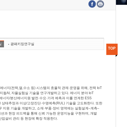
수도권연구본부
기획본부
사업화본부
행정본부
대외협력부
실
광패키징연구실
TOP
지(전력,열,수소 등) 시스템의 효율적 관제·운영을 위해, 전력 IoT
M, 피지컬AI, 자율실험실 기술을 연구개발하고 있다. 에너지 분야 IoT
너지/분산에너지원 발전·수요·가격 예측과 이를 연계한 ESS
반 상태추정과 이상/고장진단·수명예측(RUL) 기술을 고도화한다. 또한
무 지원 기술을 개발하고, 소재·부품·장비 영역에는 실험설계–계측–
이션과 현장 피드백을 통해 신뢰 가능한 운영지능을 구현하며, 개발
산업설비 관리 등 현장에 확장 적용한다.