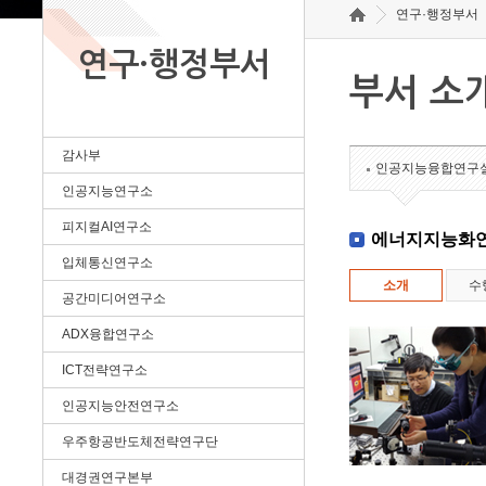
연구·행정부서
연구·행정부서
부서 소
감사부
인공지능융합연구
인공지능연구소
피지컬AI연구소
에너지지능화
입체통신연구소
소개
수
공간미디어연구소
ADX융합연구소
ICT전략연구소
인공지능안전연구소
우주항공반도체전략연구단
대경권연구본부