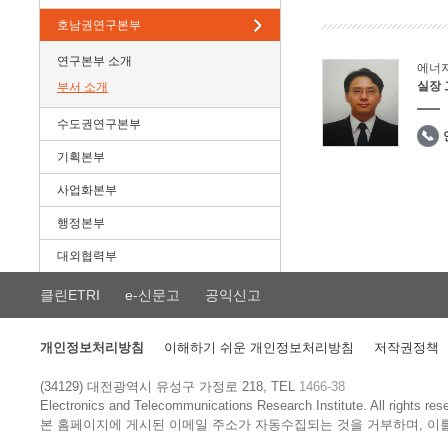
호남권연구본부
연구본부 소개
에너
실장
부서 소개
수도권연구본부
기획본부
사업화본부
행정본부
대외협력부
클린ETRI
e-신문고
공익신고
개인정보처리방침
이해하기 쉬운 개인정보처리방침
저작권정책
(34129) 대전광역시 유성구 가정로 218, TEL
1466-38
Electronics and Telecommunications Research Institute.
All rights res
본 홈페이지에 게시된 이메일 주소가 자동수집되는 것을 거부하며, 이