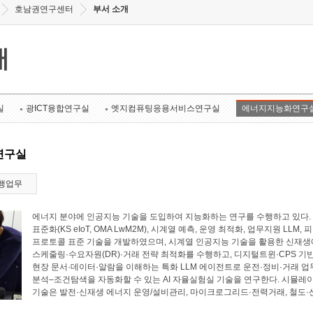
호남권연구센터
부서 소개
개
실
광ICT융합연구실
엣지컴퓨팅응용서비스연구실
에너지지능화연구
연구실
행업무
에너지 분야에 인공지능 기술을 도입하여 지능화하는 연구를 수행하고 있다. 에너
표준화(KS eIoT, OMA LwM2M), 시계열 예측, 운영 최적화, 업무지원 LL
프로토콜 표준 기술을 개발하였으며, 시계열 인공지능 기술을 활용한 신재생에
스케줄링·수요자원(DR)·거래 전략 최적화를 수행하고, 디지털트윈·CPS 기
현장 문서·데이터·알람을 이해하는 특화 LLM 에이전트로 운전·정비·거래 업
분석–조건탐색을 자동화할 수 있는 AI 자율실험실 기술을 연구한다. 시뮬레
기술은 발전·신재생 에너지 운영/설비관리, 마이크로그리드·전력거래, 철도·