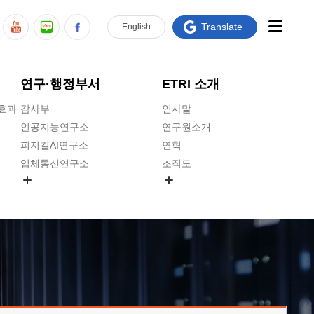
Translate
En
glish
연구·행정부서
ETRI 소개
급효과
감사부
인사말
인공지능연구소
연구원소개
피지컬AI연구소
연혁
입체통신연구소
조직도
공간미디어연구소
기타 공개정보
ADX융합연구소
원규 제·개정 예고
ICT전략연구소
연구원 고객헌장
인공지능안전연구소
ETRI CI
우주항공반도체전략연구단
주요업무연락처
대경권연구본부
찾아오시는길
호남권연구본부