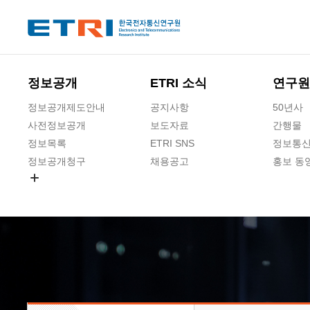
본문 바로가기
주요메뉴 바로가기
하단메뉴 바로가기
정보공개
ETRI 소식
연구원
정보공개제도안내
공지사항
50년사
사전정보공개
보도자료
간행물
정보목록
ETRI SNS
정보통신
정보공개청구
채용공고
홍보 동
경영공시
공공데이터개방
사업실명제