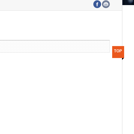
수도권연구본부
기획본부
사업화본부
행정본부
대외협력부
TOP