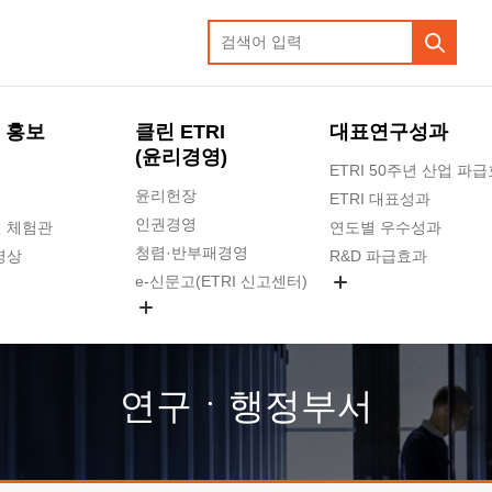
 홍보
클린 ETRI
대표연구성과
(윤리경영)
ETRI 50주년 산업 파
윤리헌장
ETRI 대표성과
인권경영
 체험관
연도별 우수성과
청렴·반부패경영
영상
R&D 파급효과
e-신문고(ETRI 신고센터)
지식공유플랫폼
공익신고
청렴포털 신고
고객의소리
연구ㆍ행정부서
수의계약 현황
부패징계 현황
감사결과공개