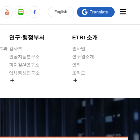
Translate
En
glish
연구·행정부서
ETRI 소개
급효과
감사부
인사말
인공지능연구소
연구원소개
피지컬AI연구소
연혁
입체통신연구소
조직도
공간미디어연구소
기타 공개정보
ADX융합연구소
원규 제·개정 예고
ICT전략연구소
연구원 고객헌장
인공지능안전연구소
ETRI CI
우주항공반도체전략연구단
주요업무연락처
대경권연구본부
찾아오시는길
호남권연구본부