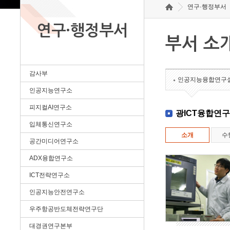
연구·행정부서
연구·행정부서
부서 소
감사부
인공지능융합연구
인공지능연구소
피지컬AI연구소
광ICT융합연
입체통신연구소
소개
수
공간미디어연구소
ADX융합연구소
ICT전략연구소
인공지능안전연구소
우주항공반도체전략연구단
대경권연구본부