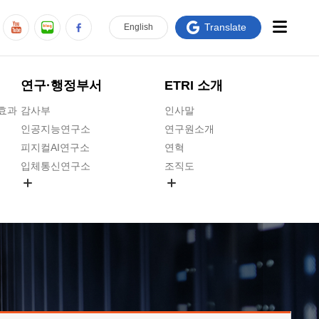
Translate
En
glish
연구·행정부서
ETRI 소개
급효과
감사부
인사말
인공지능연구소
연구원소개
피지컬AI연구소
연혁
입체통신연구소
조직도
공간미디어연구소
기타 공개정보
ADX융합연구소
원규 제·개정 예고
ICT전략연구소
연구원 고객헌장
인공지능안전연구소
ETRI CI
우주항공반도체전략연구단
주요업무연락처
대경권연구본부
찾아오시는길
호남권연구본부