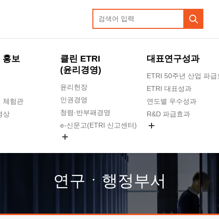
 홍보
클린 ETRI
대표연구성과
(윤리경영)
ETRI 50주년 산업 파
윤리헌장
ETRI 대표성과
인권경영
 체험관
연도별 우수성과
청렴·반부패경영
영상
R&D 파급효과
e-신문고(ETRI 신고센터)
지식공유플랫폼
공익신고
청렴포털 신고
고객의소리
연구ㆍ행정부서
수의계약 현황
부패징계 현황
감사결과공개