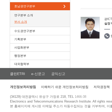
호남권연구본부
연구본부 소개
광IC
부서 소개
실장
수도권연구본부
기획본부
사업화본부
행정본부
대외협력부
클린ETRI
e-신문고
공익신고
개인정보처리방침
이해하기 쉬운 개인정보처리방침
저작권정책
(34129) 대전광역시 유성구 가정로 218, TEL
1466-38
Electronics and Telecommunications Research Institute.
All rights res
본 홈페이지에 게시된 이메일 주소가 자동수집되는 것을 거부하며, 이