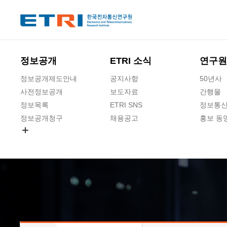
본문 바로가기
주요메뉴 바로가기
하단메뉴 바로가기
정보공개
ETRI 소식
연구원
정보공개제도안내
공지사항
50년사
사전정보공개
보도자료
간행물
정보목록
ETRI SNS
정보통신
정보공개청구
채용공고
홍보 동
경영공시
공공데이터개방
사업실명제