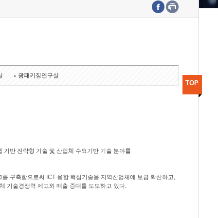
수도권연구본부
기획본부
사업화본부
행정본부
대외협력부
실
광패키징연구실
TOP
 기반 전략형 기술 및 산업체 수요기반 기술 분야를
를 구축함으로써 ICT 융합 핵심기술을 지역산업체에 보급 확산하고,
체 기술경쟁력 제고와 매출 증대를 도모하고 있다.