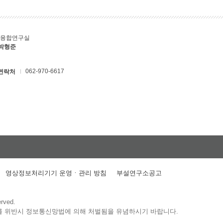
T융합연구실
 박형준
062-970-6617
연락처
영상정보처리기기 운영ㆍ관리 방침
부설연구소공고
erved.
를 위반시 정보통신망법에 의해 처벌됨을 유념하시기 바랍니다.