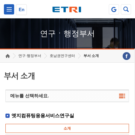
본문 바로가기
주요메뉴 바로가기
하단메뉴 바로가기
En
연구ㆍ행정부서
연구·행정부서
호남권연구센터
부서 소개
부서 소개
메뉴를 선택하세요.
엣지컴퓨팅응용서비스연구실
소개