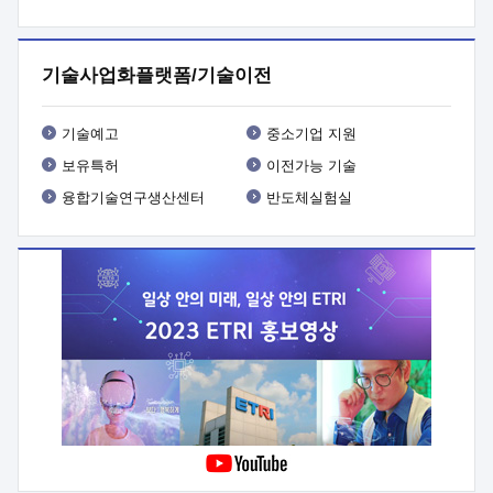
프로그램 개발
 상세이력ㅇ(붙 임1) 대상인력 A 상세이력ㅇ(붙
임2) 대상인력 B 상세이력
3. 신청방법 및 향후일정 등

신청방법: 이메일 (verdi@etri.re.kr)* <별첨양식>을 작성하여
기술사업화플랫폼/기술이전
제출
 문 의 처: ETRI사업화본부 기업성장지원부
기업성장지원전략실ㅇ오경석 책임 연구원 (T. 042-860-5076,
verdi@etri.re.kr)
 제출양식
ㅇ(별첨양식) ETRI연구인력
기술예고
중소기업 지원
현장지원 신청서 (기업)
보유특허
이전가능 기술
융합기술연구생산센터
반도체실험실