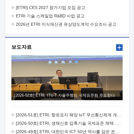
바랍니다.
2026년 8월 한국전자통신연구원장
1. 추진개요

추진목적: ETRI 인력을 기업현장에 파견. 기술지원을
[ETRI] CES 2027 참가기업 모집 공고
실시함으로써 ETRI 개발기술의 사업화를 지원하여
ETRI 기술 스케일업 R&BD 사업 공고
사업화성과를 극대화하고, 지원기업을 강견기업으로 육성하고자
함.
2026년 ETRI 지식재산권 유상양도계약 수요조사 공고
 신청자격: ETRI 협력기업 및 일반 ICT 중소기업*
협력기업: ETRI 창업/연구소기업, 기술이전/출자기업 등 ETRI
개발기술을 사업화하고자 하는 기업
 파견기간: 1년 이상
[최대 3년까지 연속지원 가능]* 연속지원은 지원완료 시점에서
보도자료
당해 지원실적과 차기 지원계획을 평가하여 결정
 기업부담:
연구인력 연봉기준 30 ~ 40%* (1년차) 연봉의 30%, (2 ~ 3년차)
연봉의 40%
 추진일정(1)희망기업 신청/접수(2)희망인력-
희망기업 매칭(3)현장조사/ 선정(심의)(4)협약체결(5)
기업파견8월 3일 ~ 14일
8월 17일 ~ 26일
9월초순
9월 중순
10월 이후* 상기일정은 희망인력-희망기업간 매칭 원활시를
가정한 것으로 상황에 따라 상당기간 일정이 지연될 수 있음. **
(1)희망인력-희망기업간 적합성이 낮다고 판단되거나, (2)
희망인력이 파견의사를 철회할 경우 후속 절차가 진행되지 않을
[2026-52호] ETRI, ITU-T 자율주행차 국제표준화 주도한다
수 있음.2. 현장지원 희망인력 및 상세이력
 희망인력
목록기술분야연구인력번호지원가능 기술반도체/
전자소자A반도체 소자(trasistor/diode) 제작 공정 전자소자 제작
[2026-51호] ETRI, 항로표지 해양 IoT 무선통신체계 개발 나선다
공정(FET / SBD 등 )유기물 반도체 소재 및 소자 설계, 합성 및
제작바이오센서 설계/제작토양/수질/가스 센서 설계/
[2026-50호] ETRI, 생체신호 압축기술 국제표준 채택...의료 AI 시대 연다
제작광소자응용B광 센서 및 응용 시스템시스템 제어 및 데이터
[2026-49호] ETRI, 대한민국 ICT 50년 역사를 담은 온라인 50년사 공개
처리FPGA 제어, VHDL 프로그램 개발Labview, Python, C