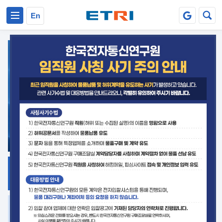
본문 바로가기
주요메뉴 바로가기
En
지식공유
ETRI 오픈소스
플랫폼
거버넌스 대응
발간자료