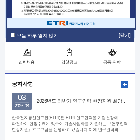
ETRI Insight
ETRI Journal
전자통신동향분석
ETRI 웹진
ETRI 간행물
전자도서관
[닫기]
오늘 하루 열지 않기
인력채용
입찰공고
공동/위탁
공지사항
03
2026년도 하반기 연구인력 현장지원 희망기업 신청/접수
2026.08
한국전자통신연구원(ETRI)은 ETRI 연구인력을 기업현장에
파견하여 현장수요에 맞추어 기술사업화를 지원하는 『연구인력
현장지원』프로그램을 운영하고 있습니다.이에 연구인력의
지원을 희망하는 중소.중견기업에서는 신청하여 주시기