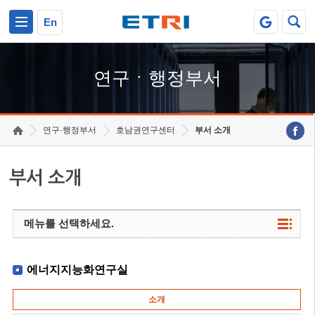
본문 바로가기
주요메뉴 바로가기
하단메뉴 바로가기
En
연구ㆍ행정부서
연구·행정부서
호남권연구센터
부서 소개
부서 소개
메뉴를 선택하세요.
에너지지능화연구실
소개