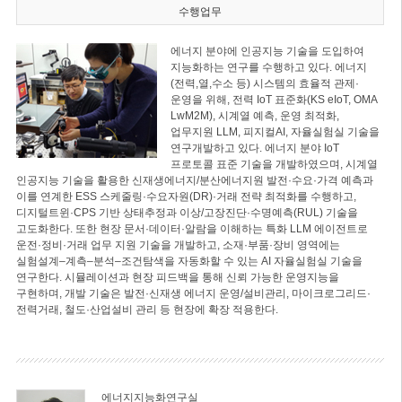
수행업무
에너지 분야에 인공지능 기술을 도입하여
지능화하는 연구를 수행하고 있다. 에너지
(전력,열,수소 등) 시스템의 효율적 관제·
운영을 위해, 전력 IoT 표준화(KS eIoT, OMA
LwM2M), 시계열 예측, 운영 최적화,
업무지원 LLM, 피지컬AI, 자율실험실 기술을
연구개발하고 있다. 에너지 분야 IoT
프로토콜 표준 기술을 개발하였으며, 시계열
인공지능 기술을 활용한 신재생에너지/분산에너지원 발전·수요·가격 예측과
이를 연계한 ESS 스케줄링·수요자원(DR)·거래 전략 최적화를 수행하고,
디지털트윈·CPS 기반 상태추정과 이상/고장진단·수명예측(RUL) 기술을
고도화한다. 또한 현장 문서·데이터·알람을 이해하는 특화 LLM 에이전트로
운전·정비·거래 업무 지원 기술을 개발하고, 소재·부품·장비 영역에는
실험설계–계측–분석–조건탐색을 자동화할 수 있는 AI 자율실험실 기술을
연구한다. 시뮬레이션과 현장 피드백을 통해 신뢰 가능한 운영지능을
구현하며, 개발 기술은 발전·신재생 에너지 운영/설비관리, 마이크로그리드·
전력거래, 철도·산업설비 관리 등 현장에 확장 적용한다.
에너지지능화연구실