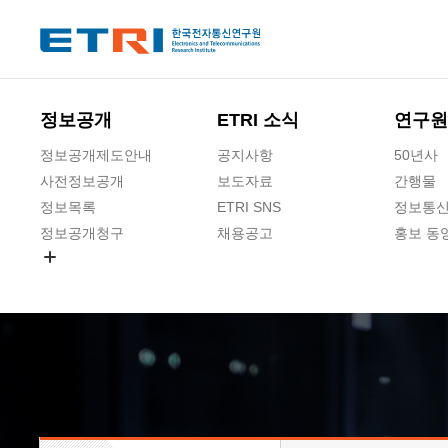
본문 바로가기
주요메뉴 바로가기
하단메뉴 바로가기
정보공개
ETRI 소식
연구원
정보공개제도안내
공지사항
50년사
사전정보공개
보도자료
간행물
정보목록
ETRI SNS
정보통신
정보공개청구
채용공고
홍보 동
경영공시
공공데이터개방
사업실명제