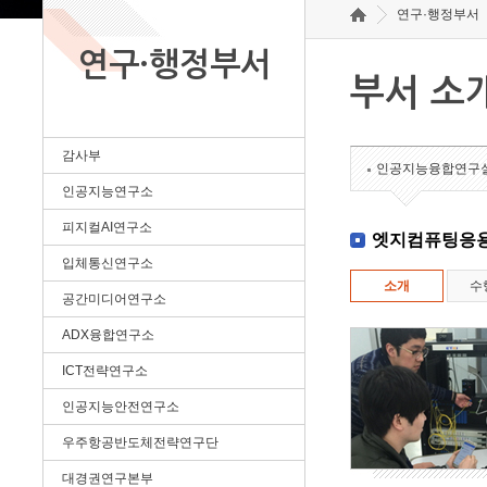
연구·행정부서
연구·행정부서
부서 소
감사부
인공지능융합연구
인공지능연구소
피지컬AI연구소
엣지컴퓨팅응
입체통신연구소
소개
수
공간미디어연구소
ADX융합연구소
ICT전략연구소
인공지능안전연구소
우주항공반도체전략연구단
대경권연구본부