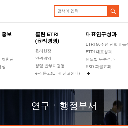
 홍보
클린 ETRI
대표연구성과
(윤리경영)
ETRI 50주년 산업 파
윤리헌장
ETRI 대표성과
인권경영
 체험관
연도별 우수성과
청렴·반부패경영
영상
R&D 파급효과
e-신문고(ETRI 신고센터)
지식공유플랫폼
공익신고
청렴포털 신고
고객의소리
연구ㆍ행정부서
수의계약 현황
부패징계 현황
감사결과공개