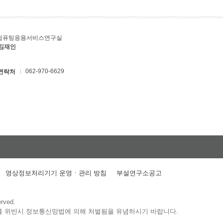
컴퓨팅응용서비스연구실
 김재인
062-970-6629
연락처
영상정보처리기기 운영ㆍ관리 방침
부설연구소공고
erved.
를 위반시 정보통신망법에 의해 처벌됨을 유념하시기 바랍니다.