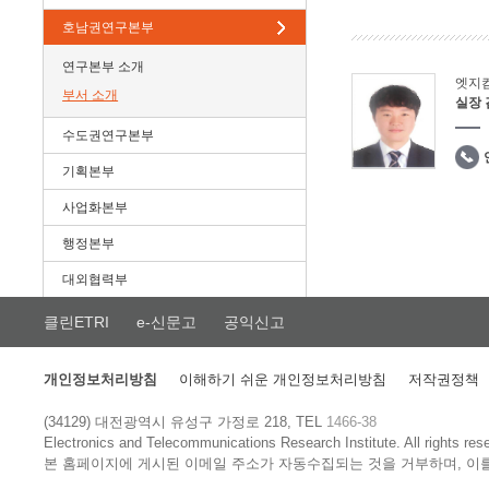
호남권연구본부
연구본부 소개
엣지
부서 소개
실장
수도권연구본부
기획본부
사업화본부
행정본부
대외협력부
클린ETRI
e-신문고
공익신고
개인정보처리방침
이해하기 쉬운 개인정보처리방침
저작권정책
(34129) 대전광역시 유성구 가정로 218, TEL
1466-38
Electronics and Telecommunications Research Institute.
All rights res
본 홈페이지에 게시된 이메일 주소가 자동수집되는 것을 거부하며, 이