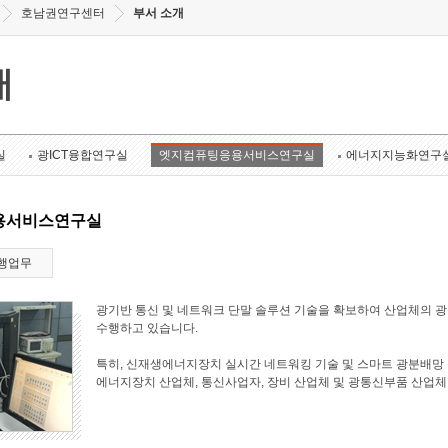
호남권연구센터
부서 소개
개
실
광ICT융합연구실
엣지컴퓨팅응용서비스연구실
에너지지능화연구
용서비스연구실
행업무
광기반 통신 및 네트워크 단말 솔루션 기술을 확보하여 산업체의 
수행하고 있습니다.
특히, 신재생에너지장치 실시간 네트워킹 기술 및 스마트 광분배망 
에너지장치 산업체, 통신사업자, 장비 산업체 및 광통신부품 산업체