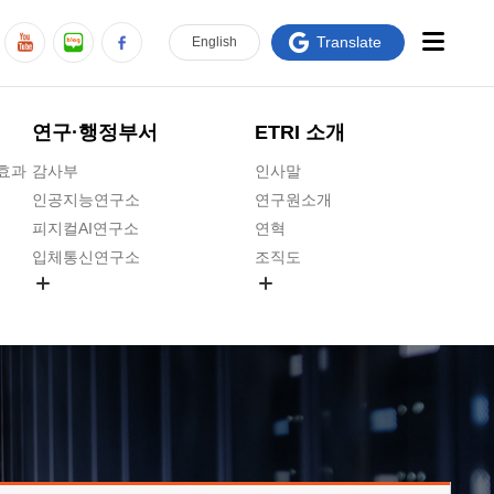
Translate
En
glish
연구·행정부서
ETRI 소개
급효과
감사부
인사말
인공지능연구소
연구원소개
피지컬AI연구소
연혁
입체통신연구소
조직도
공간미디어연구소
기타 공개정보
ADX융합연구소
원규 제·개정 예고
ICT전략연구소
연구원 고객헌장
인공지능안전연구소
ETRI CI
우주항공반도체전략연구단
주요업무연락처
대경권연구본부
찾아오시는길
호남권연구본부